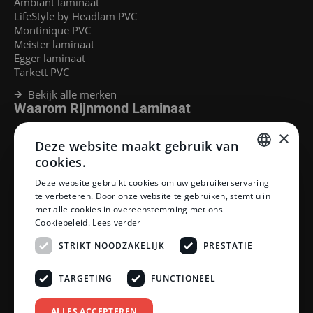
Ambiant laminaat
LifeStyle by Headlam PVC
Montinique PVC
Meister laminaat
Egger laminaat
Tarkett PVC
Bekijk alle merken
Waarom Rijnmond Laminaat
Legservice
×
Deze website maakt gebruik van
Laminaat Capelle aan den Ijssel
Laminaat voor vloerverwarming
cookies.
Goedkoop laminaat Rotterdam
DUTCH
Deze website gebruikt cookies om uw gebruikerservaring
Klantenservice
te verbeteren. Door onze website te gebruiken, stemt u in
DUTCH
met alle cookies in overeenstemming met ons
Betaalmethoden
Cookiebeleid.
Lees verder
Openingstijden showroom
Afhalen en bezorgen
STRIKT NOODZAKELIJK
PRESTATIE
Retourprocedure
Veelgestelde vragen
TARGETING
FUNCTIONEEL
Legservice
Neem contact op
Reviewpolicy
ALLES ACCEPTEREN