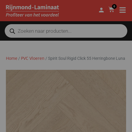
0
Home
PVC Vloeren
/
/
Spirit Soul Rigid Click 55 Herringbone Luna