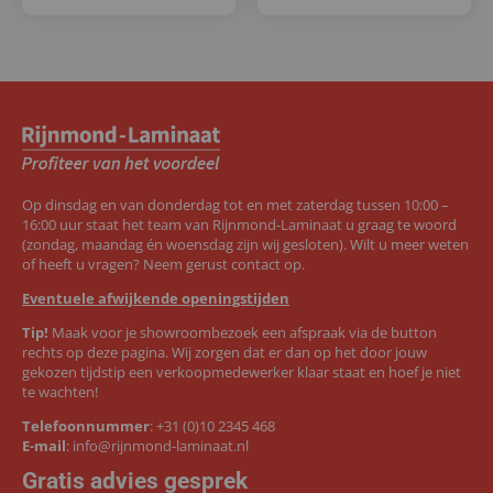
Op dinsdag en van donderdag tot en met zaterdag tussen 10:00 –
16:00 uur staat het team van Rijnmond-Laminaat u graag te woord
(zondag, maandag én woensdag zijn wij gesloten). Wilt u meer weten
of heeft u vragen? Neem gerust contact op.
Eventuele afwijkende openingstijden
Tip!
Maak voor je showroombezoek een afspraak via de button
rechts op deze pagina. Wij zorgen dat er dan op het door jouw
gekozen tijdstip een verkoopmedewerker klaar staat en hoef je niet
te wachten!
Telefoonnummer
:
+31 (0)10 2345 468
E-mail
:
info@rijnmond-laminaat.nl
Gratis advies gesprek