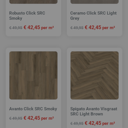
Robusto Click SRC
Ceramo Click SRC Light
Smoky
Grey
€
42,45
€
42,45
per m²
per m²
€
49,95
€
49,95
Avanto Click SRC Smoky
Spigato Avanto Visgraat
SRC Light Brown
€
42,45
per m²
€
49,95
€
42,45
per m²
€
49,95