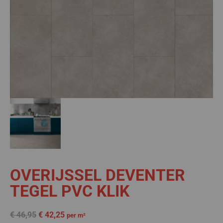
OVERIJSSEL DEVENTER
TEGEL PVC KLIK
€
46,95
€
42,25
per m²