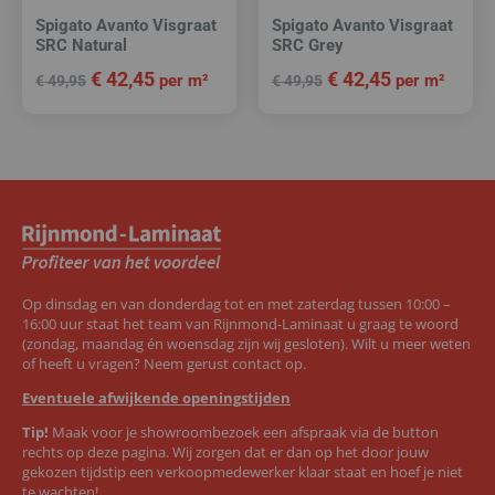
Spigato Avanto Visgraat
Spigato Avanto Visgraat
SRC Natural
SRC Grey
€
42,45
€
42,45
per m²
per m²
€
49,95
€
49,95
Op dinsdag en van donderdag tot en met zaterdag tussen 10:00 –
16:00 uur staat het team van Rijnmond-Laminaat u graag te woord
(zondag, maandag én woensdag zijn wij gesloten). Wilt u meer weten
of heeft u vragen? Neem gerust contact op.
Eventuele afwijkende openingstijden
Tip!
Maak voor je showroombezoek een afspraak via de button
rechts op deze pagina. Wij zorgen dat er dan op het door jouw
gekozen tijdstip een verkoopmedewerker klaar staat en hoef je niet
te wachten!