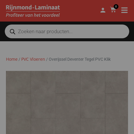
0
Home
PVC Vloeren
/
/
Overijssel Deventer Tegel PVC Klik