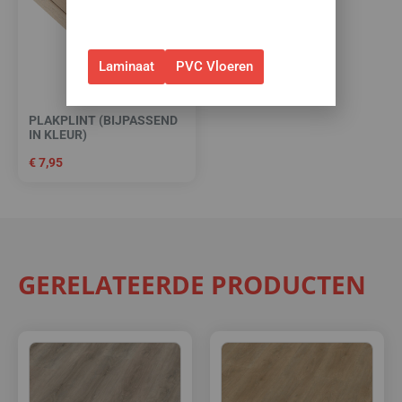
webshop. (Niet in combinatie
met andere acties.)
Laminaat
PVC Vloeren
PLAKPLINT (BIJPASSEND
IN KLEUR)
€
7,95
GERELATEERDE PRODUCTEN