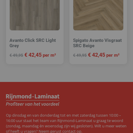
Avanto Click SRC Light
Spigato Avanto Visgraat
Grey
SRC Beige
€
42,45
€
42,45
per m²
per m²
€
49,95
€
49,95
Op dinsdag en van donderdag tot en met zaterdag tussen 10:00 –
16:00 uur staat het team van Rijnmond-Laminaat u graag te woord
(zondag, maandag én woensdag zijn wij gesloten). Wilt u meer weten
of heeft u vragen? Neem gerust contact op.