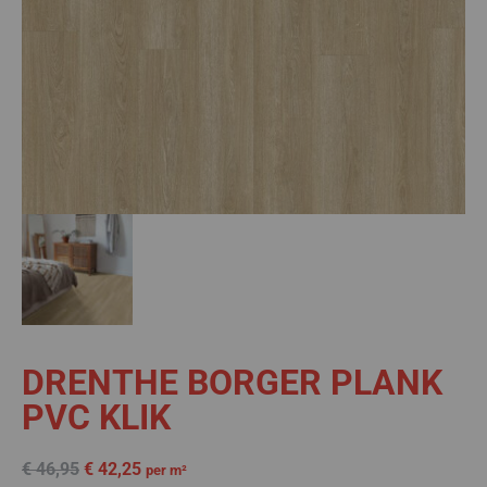
DRENTHE BORGER PLANK
PVC KLIK
€
46,95
€
42,25
per m²