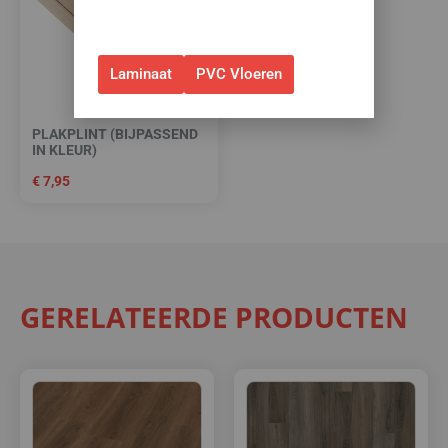
webshop. (Niet in combinatie
met andere acties.)
Laminaat
PVC Vloeren
PLAKPLINT (BIJPASSEND
IN KLEUR)
€
7,95
GERELATEERDE PRODUCTEN