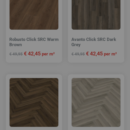
Robusto Click SRC Warm
Avanto Click SRC Dark
Brown
Grey
€
42,45
€
42,45
per m²
per m²
€
49,95
€
49,95