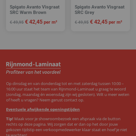
Spigato Avanto Visgraat
Spigato Avanto Visgraat
SRC Warm Brown
SRC Grey
€
42,45
€
42,45
per m²
per m²
€
49,95
€
49,95
Op dinsdag en van donderdag tot en met zaterdag tussen 10:00 –
16:00 uur staat het team van Rijnmond-Laminaat u graag te woord
(zondag, maandag én woensdag zijn wij gesloten). Wilt u meer weten
of heeft u vragen? Neem gerust contact op.
Eventuele afwijkende openingstijden
Tip!
Maak voor je showroombezoek een afspraak via de button
rechts op deze pagina. Wij zorgen dat er dan op het door jouw
gekozen tijdstip een verkoopmedewerker klaar staat en hoef je niet
te wachten!