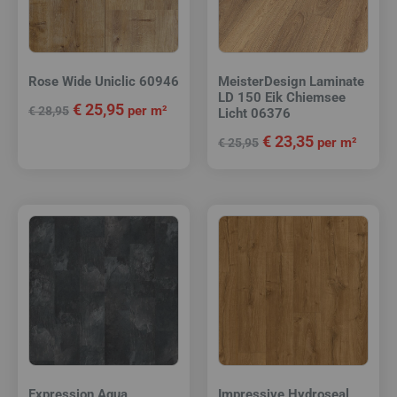
Rose Wide Uniclic 60946
MeisterDesign Laminate
LD 150 Eik Chiemsee
€
25,95
per m²
€
28,95
Licht 06376
€
23,35
per m²
€
25,95
Expression Aqua
Impressive Hydroseal