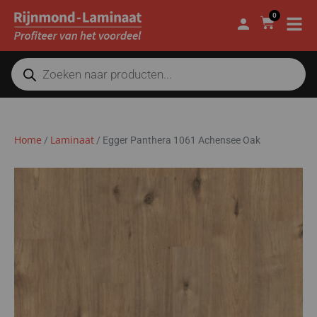
0
Home
Laminaat
/
/
Egger Panthera 1061 Achensee Oak