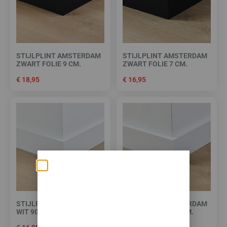
STIJLPLINT AMSTERDAM
STIJLPLINT AMSTERDAM
ZWART FOLIE 9 CM.
ZWART FOLIE 7 CM.
€
18,95
€
16,95
Zomerse deals: nu
10% korting op álle
STIJLPLINT AMSTERDAM
STIJLPLINT AMSTERDAM
vloeren met
WIT 9010 FOLIE 9 CM.
WIT 9010 FOLIE 7 CM.
toebehoren! 🌞🍧🏖️