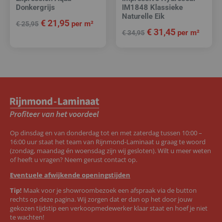
Donkergrijs
IM1848 Klassieke
Naturelle Eik
€
21,95
per m²
€
25,95
€
31,45
per m²
€
34,95
Op dinsdag en van donderdag tot en met zaterdag tussen 10:00 –
16:00 uur staat het team van Rijnmond-Laminaat u graag te woord
(zondag, maandag én woensdag zijn wij gesloten). Wilt u meer weten
of heeft u vragen? Neem gerust contact op.
Eventuele afwijkende openingstijden
Tip!
Maak voor je showroombezoek een afspraak via de button
rechts op deze pagina. Wij zorgen dat er dan op het door jouw
gekozen tijdstip een verkoopmedewerker klaar staat en hoef je niet
te wachten!