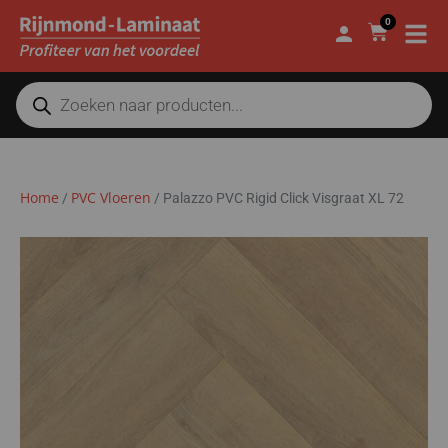
0
Home
PVC Vloeren
/
/
Palazzo PVC Rigid Click Visgraat XL 72