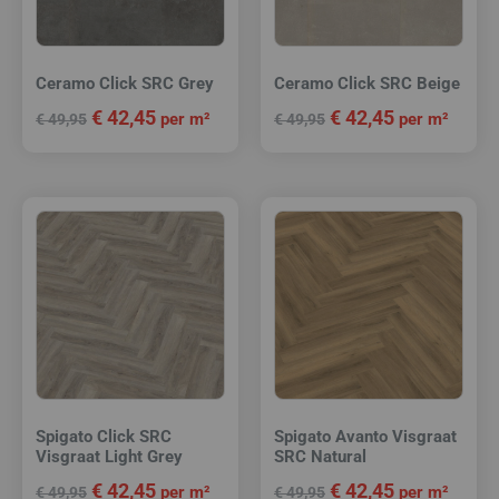
Ceramo Click SRC Grey
Ceramo Click SRC Beige
€
42,45
€
42,45
per m²
per m²
€
49,95
€
49,95
Spigato Click SRC
Spigato Avanto Visgraat
Visgraat Light Grey
SRC Natural
€
42,45
€
42,45
per m²
per m²
€
49,95
€
49,95