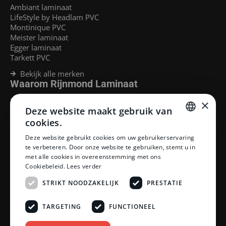
Ambiant laminaat
LifeStyle by Headlam PVC
Montinique PVC
Meister laminaat
Egger laminaat
Tarkett PVC
Bekijk alle merken
Waarom Rijnmond Laminaat
Legservice
×
Deze website maakt gebruik van
Laminaat Capelle aan den Ijssel
Laminaat voor vloerverwarming
cookies.
Goedkoop laminaat Rotterdam
DUTCH
Deze website gebruikt cookies om uw gebruikerservaring
Klantenservice
te verbeteren. Door onze website te gebruiken, stemt u in
DUTCH
met alle cookies in overeenstemming met ons
Betaalmethoden
Cookiebeleid.
Lees verder
Openingstijden showroom
Afhalen en bezorgen
STRIKT NOODZAKELIJK
PRESTATIE
Retourprocedure
Veelgestelde vragen
TARGETING
FUNCTIONEEL
Legservice
Neem contact op