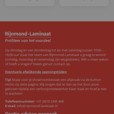
Op dinsdag en van donderdag tot en met zaterdag tussen 10:00 –
16:00 uur staat het team van Rijnmond-Laminaat u graag te woord
(zondag, maandag én woensdag zijn wij gesloten). Wilt u meer weten
of heeft u vragen? Neem gerust contact op.
Eventuele afwijkende openingstijden
Tip!
Maak voor je showroombezoek een afspraak via de button
rechts op deze pagina. Wij zorgen dat er dan op het door jouw
gekozen tijdstip een verkoopmedewerker klaar staat en hoef je niet
te wachten!
Telefoonnummer
:
+31 (0)10 2345 468
E-mail
:
info@rijnmond-laminaat.nl
Gratis advies gesprek