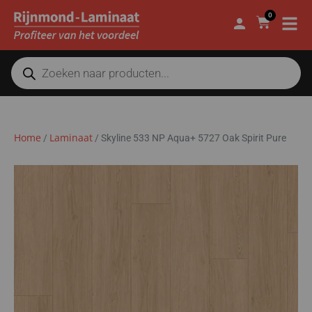
0
Home
Laminaat
/
/
Skyline 533 NP Aqua+ 5727 Oak Spirit Pure