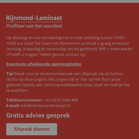
Op dinsdag en van donderdag tot en met zaterdag tussen 10:00 –
16:00 uur staat het team van Rijnmond-Laminaat u graag te woord
(zondag, maandag én woensdag zijn wij gesloten). Wilt u meer weten
of heeft u vragen? Neem gerust contact op.
Eventuele afwijkende openingstijden
Tip!
Maak voor je showroombezoek een afspraak via de button
rechts op deze pagina. Wij zorgen dat er dan op het door jouw
gekozen tijdstip een verkoopmedewerker klaar staat en hoef je niet
te wachten!
Telefoonnummer
:
+31 (0)10 2345 468
E-mail
:
info@rijnmond-laminaat.nl
Gratis advies gesprek
Afspraak plannen