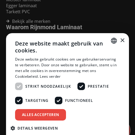
Egger laminaat
Tarkett PVC
Bekijk alle merken
Waarom Rijnmond Laminaat
Legservice
×
Deze website maakt gebruik van
Laminaat Capelle aan den Ijssel
Laminaat voor vloerverwarming
cookies.
Goedkoop laminaat Rotterdam
DUTCH
Deze website gebruikt cookies om uw gebruikerservaring
Klantenservice
te verbeteren. Door onze website te gebruiken, stemt u in
DUTCH
met alle cookies in overeenstemming met ons
Betaalmethoden
Cookiebeleid.
Lees verder
Openingstijden showroom
Afhalen en bezorgen
STRIKT NOODZAKELIJK
PRESTATIE
Retourprocedure
Veelgestelde vragen
TARGETING
FUNCTIONEEL
Legservice
Neem contact op
Reviewpolicy
ALLES ACCEPTEREN
Privacy policy
Algemene voorwaarden
DETAILS WEERGEVEN
Afspraak