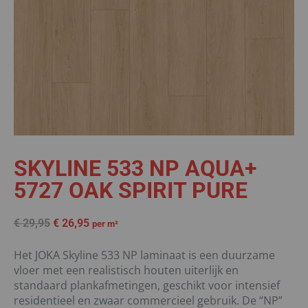
SKYLINE 533 NP AQUA+
5727 OAK SPIRIT PURE
€
29,95
€
26,95
per m²
Het JOKA Skyline 533 NP laminaat is een duurzame
vloer met een realistisch houten uiterlijk en
standaard plankafmetingen, geschikt voor intensief
residentieel en zwaar commercieel gebruik. De “NP”