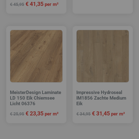
€
41,35
per m²
€
45,95
MeisterDesign Laminate
Impressive Hydroseal
LD 150 Eik Chiemsee
IM1856 Zachte Medium
Licht 06376
Eik
€
23,35
€
31,45
per m²
per m²
€
25,95
€
34,95