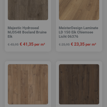
Majestic Hydroseal
MeisterDesign Laminate
MJ3548 Bosland Bruine
LD 150 Eik Chiemsee
Eik
Licht 06376
€
41,35
€
23,35
per m²
per m²
€
45,95
€
25,95