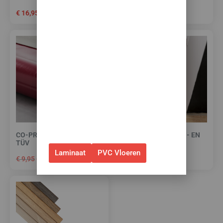
toebehoren! 🌞🍧🏖️
€
16,95
€
14,95
✅Ontvang tijdelijk 10%
EXTRA
korting op je nieuwe vloer met
toebehoren.
✅Gebruik de code: ZOMER2026
✅Geldig t/m 31 augustus 2026 en
alleen bij bestellingen via de
webshop. (Niet in combinatie
met andere acties.)
CO-PRO RED-LINE -10 DB
HIGH TACK PLINTEN- EN
TÜV
PROFIELENKIT
Laminaat
PVC Vloeren
€
9,95
€
7,95
€
15,00
per m²