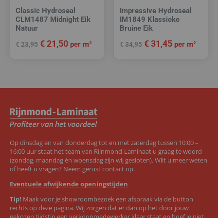
Classic Hydroseal
Impressive Hydroseal
CLM1487 Midnight Eik
IM1849 Klassieke
Natuur
Bruine Eik
€
21,50
€
31,45
per m²
per m²
€
23,95
€
34,95
Op dinsdag en van donderdag tot en met zaterdag tussen 10:00 –
16:00 uur staat het team van Rijnmond-Laminaat u graag te woord
(zondag, maandag én woensdag zijn wij gesloten). Wilt u meer weten
of heeft u vragen? Neem gerust contact op.
Eventuele afwijkende openingstijden
Tip!
Maak voor je showroombezoek een afspraak via de button
rechts op deze pagina. Wij zorgen dat er dan op het door jouw
gekozen tijdstip een verkoopmedewerker klaar staat en hoef je niet