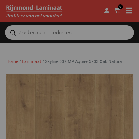
0
Home
Laminaat
/
/
Skyline 532 MP Aqua+ 5733 Oak Natura