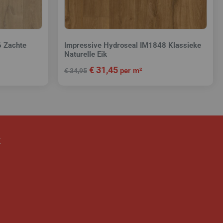
6 Zachte
Impressive Hydroseal IM1848 Klassieke
Naturelle Eik
€
31,45
per m²
€
34,95
k