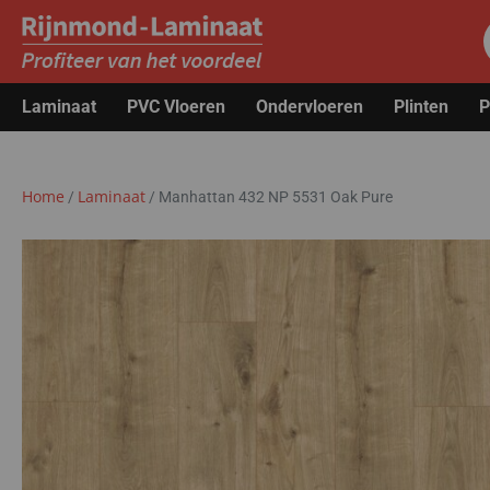
Laminaat
PVC Vloeren
Ondervloeren
Plinten
P
Home
Laminaat
/
/
Manhattan 432 NP 5531 Oak Pure