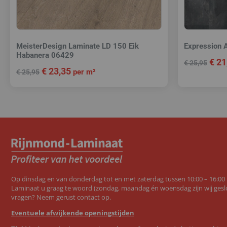
MeisterDesign Laminate LD 150 Eik
Expression 
Habanera 06429
€
21
€
25,95
€
23,35
per m²
€
25,95
Op dinsdag en van donderdag tot en met zaterdag tussen 10:00 – 16:00
Laminaat u graag te woord (zondag, maandag én woensdag zijn wij geslo
vragen? Neem gerust contact op.
Eventuele afwijkende openingstijden