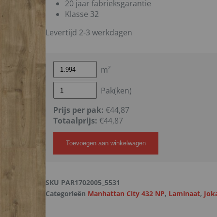
20 jaar fabrieksgarantie
Klasse 32
Levertijd 2-3 werkdagen
m²
Pak(ken)
Prijs per pak:
€44,87
Totaalprijs:
€
44,87
Toevoegen aan winkelwagen
SKU
PAR1702005_5531
Categorieën
Manhattan City 432 NP
,
Laminaat
,
Jok