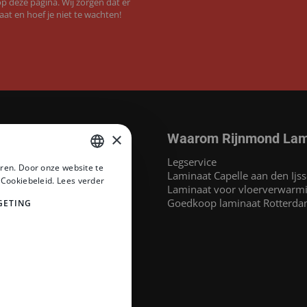
 deze pagina. Wij zorgen dat er
aat en hoef je niet te wachten!
×
Waarom Rijnmond Lam
aminaat
Legservice
ren. Door onze website te
MEGAMAT©
Laminaat Capelle aan den Ijss
DUTCH
 Cookiebeleid.
Lees verder
at
Laminaat voor vloerverwarm
DUTCH
inaat
Goedkoop laminaat Rotterd
GETING
 Headlam PVC
PVC
naat
at
e merken