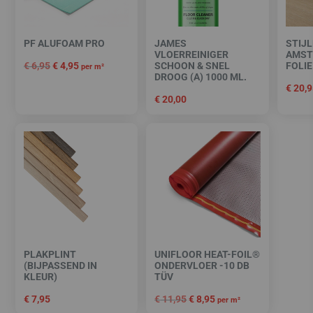
PF ALUFOAM PRO
JAMES
STIJL
VLOERREINIGER
AMST
€
6,95
€
4,95
SCHOON & SNEL
FOLIE
per m²
DROOG (A) 1000 ML.
€
20,9
€
20,00
PLAKPLINT
UNIFLOOR HEAT-FOIL®
(BIJPASSEND IN
ONDERVLOER -10 DB
KLEUR)
TÜV
€
7,95
€
11,95
€
8,95
per m²