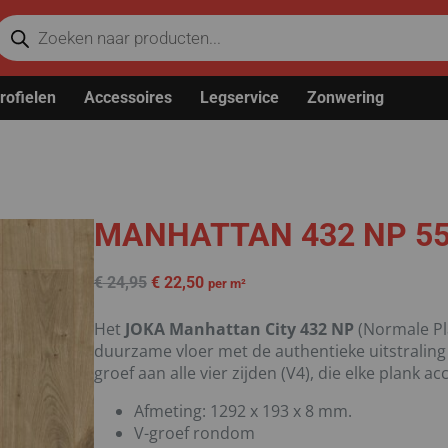
rofielen
Accessoires
Legservice
Zonwering
MANHATTAN 432 NP 55
€
24,95
€
22,50
per m²
Het
JOKA Manhattan City 432 NP
(Normale Pl
duurzame vloer met de authentieke uitstraling
groef aan alle vier zijden (V4), die elke plank a
Afmeting: 1292 x 193 x 8 mm.
V-groef rondom