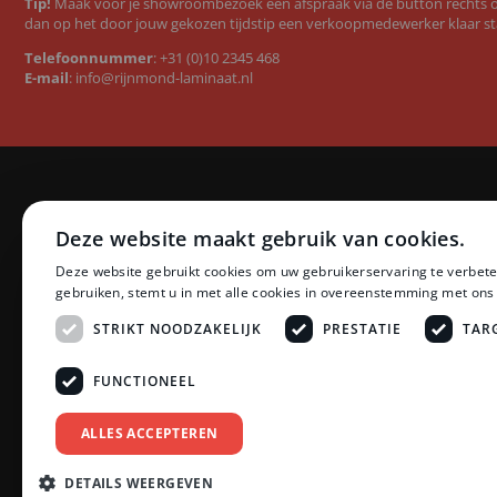
Tip!
Maak voor je showroombezoek een afspraak via de button rechts op
dan op het door jouw gekozen tijdstip een verkoopmedewerker klaar st
Telefoonnummer
:
+31 (0)10 2345 468
E-mail
:
info@rijnmond-laminaat.nl
Categorieën
Merken
Deze website maakt gebruik van cookies.
Laminaat
Quick-Step l
Deze website gebruikt cookies om uw gebruikerservaring te verbete
PVC vloeren
Floer PVC 
gebruiken, stemt u in met alle cookies in overeenstemming met ons
Ondervloeren
Floer lamina
Plinten
Ambiant lam
STRIKT NOODZAKELIJK
PRESTATIE
TAR
Profielen
LifeStyle by
Accessoires
Montinique 
FUNCTIONEEL
Zonwering
Meister lami
Schoonmaak en Onderhoud
Egger lamina
ALLES ACCEPTEREN
Tarkett PVC
Bekijk all
DETAILS WEERGEVEN