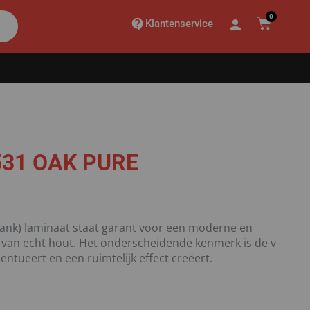
0
Klantenservice
31 OAK PURE
ank) laminaat staat garant voor een moderne en
 van echt hout. Het onderscheidende kenmerk is de v-
ccentueert en een ruimtelijk effect creëert.