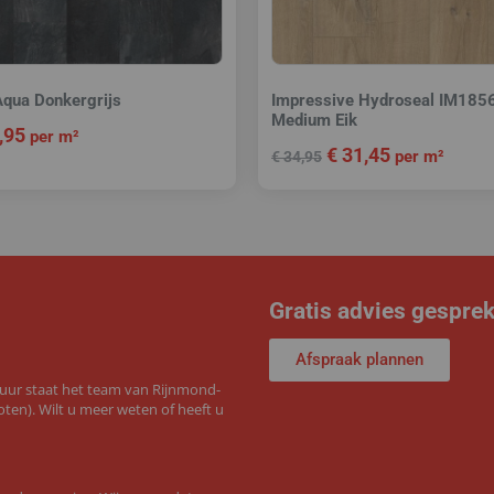
Aqua Donkergrijs
Impressive Hydroseal IM185
Medium Eik
,95
per m²
€
31,45
per m²
€
34,95
Gratis advies gespre
Afspraak plannen
 uur staat het team van Rijnmond-
ten). Wilt u meer weten of heeft u