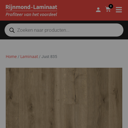
0
Home
Laminaat
/
/
Just 835