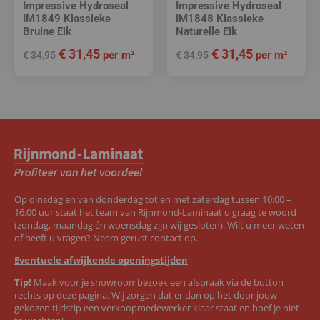
Impressive Hydroseal
Impressive Hydroseal
IM1849 Klassieke
IM1848 Klassieke
Bruine Eik
Naturelle Eik
€
31,45
€
31,45
per m²
per m²
€
34,95
€
34,95
Op dinsdag en van donderdag tot en met zaterdag tussen 10:00 –
16:00 uur staat het team van Rijnmond-Laminaat u graag te woord
(zondag, maandag én woensdag zijn wij gesloten). Wilt u meer weten
of heeft u vragen? Neem gerust contact op.
Eventuele afwijkende openingstijden
Tip!
Maak voor je showroombezoek een afspraak via de button
rechts op deze pagina. Wij zorgen dat er dan op het door jouw
gekozen tijdstip een verkoopmedewerker klaar staat en hoef je niet