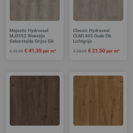
Majestic Hydroseal
Classic Hydroseal
MJ3552 Woestijn
CLM1405 Oude Eik
Geborstelde Grijze Eik
Lichtgrijs
€
41,35
€
21,50
per m²
per m²
€
45,95
€
23,95