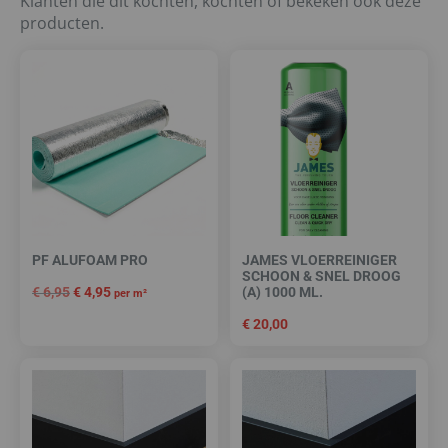
Klanten die dit kochten, kochten of bekeken ook deze
producten.
PF ALUFOAM PRO
JAMES VLOERREINIGER
SCHOON & SNEL DROOG
€
6,95
€
4,95
(A) 1000 ML.
per m²
€
20,00