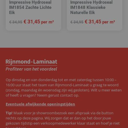
Impressive Hydroseal
Impressive Hydroseal
IM1854 Zachte Lichte
IM1848 Klassieke
Eik
Naturelle Eik
€
31,45
€
31,45
per m²
per m²
€
34,95
€
34,95
Op dinsdag en van donderdag tot en met zaterdag tussen 10:00 –
16:00 uur staat het team van Rijnmond-Laminaat u graag te woord
(zondag, maandag én woensdag zijn wij gesloten). Wilt u meer weten
of heeft u vragen? Neem gerust contact op.
Eventuele afwijkende openingstijden
Tip!
Maak voor je showroombezoek een afspraak via de button
rechts op deze pagina. Wij zorgen dat er dan op het door jouw
gekozen tijdstip een verkoopmedewerker klaar staat en hoef je niet