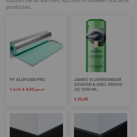
Klanten die dit kochten, kochten of bekeken ook deze
producten.
PF ALUFOAM PRO
JAMES VLOERREINIGER
SCHOON & SNEL DROOG
€
6,95
€
4,95
(A) 1000 ML.
per m²
€
20,00