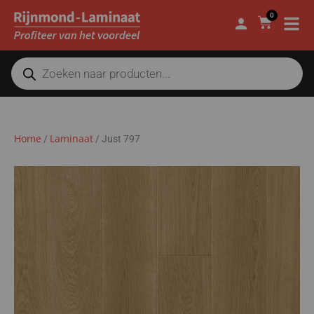
0
Home
Laminaat
/
/
Just 797