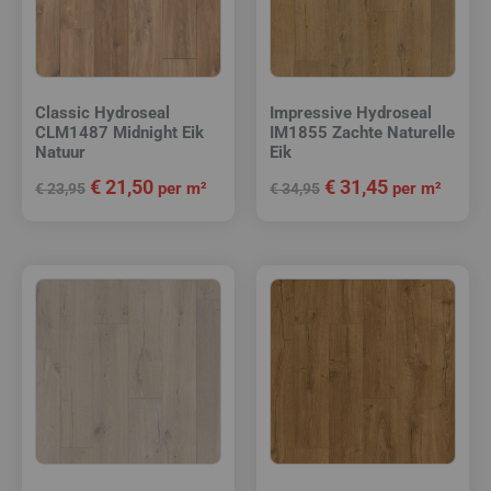
Classic Hydroseal
Impressive Hydroseal
CLM1487 Midnight Eik
IM1855 Zachte Naturelle
Natuur
Eik
€
21,50
€
31,45
per m²
per m²
€
23,95
€
34,95