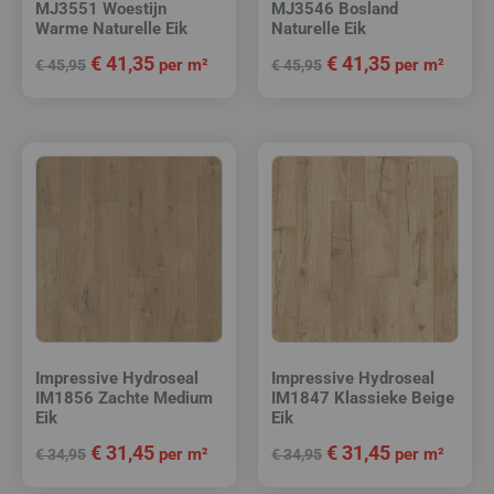
MJ3551 Woestijn
MJ3546 Bosland
Warme Naturelle Eik
Naturelle Eik
€
41,35
€
41,35
per m²
per m²
€
45,95
€
45,95
Impressive Hydroseal
Impressive Hydroseal
IM1856 Zachte Medium
IM1847 Klassieke Beige
Eik
Eik
€
31,45
€
31,45
per m²
per m²
€
34,95
€
34,95