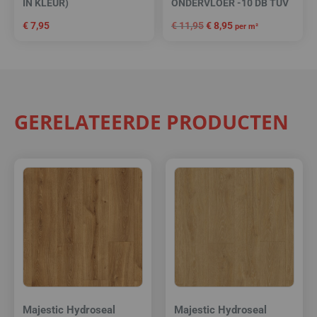
IN KLEUR)
ONDERVLOER -10 DB TÜV
€
7,95
€
11,95
€
8,95
per m²
GERELATEERDE PRODUCTEN
Majestic Hydroseal
Majestic Hydroseal