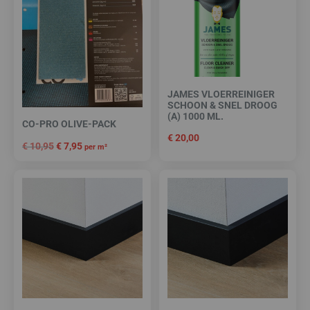
JAMES VLOERREINIGER
SCHOON & SNEL DROOG
(A) 1000 ML.
CO-PRO OLIVE-PACK
€
20,00
€
10,95
€
7,95
per m²