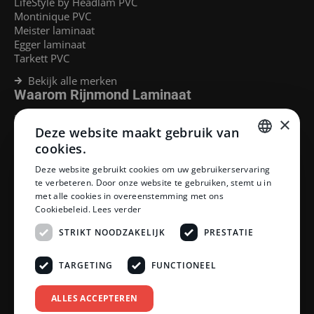
LifeStyle by Headlam PVC
Montinique PVC
Meister laminaat
Egger laminaat
Tarkett PVC
Bekijk alle merken
Waarom Rijnmond Laminaat
Legservice
×
Deze website maakt gebruik van
Laminaat Capelle aan den Ijssel
Laminaat voor vloerverwarming
cookies.
Goedkoop laminaat Rotterdam
DUTCH
Deze website gebruikt cookies om uw gebruikerservaring
Klantenservice
te verbeteren. Door onze website te gebruiken, stemt u in
DUTCH
met alle cookies in overeenstemming met ons
Betaalmethoden
Cookiebeleid.
Lees verder
Openingstijden showroom
Afhalen en bezorgen
STRIKT NOODZAKELIJK
PRESTATIE
Retourprocedure
Veelgestelde vragen
TARGETING
FUNCTIONEEL
Legservice
Neem contact op
Reviewpolicy
ALLES ACCEPTEREN
Privacy policy