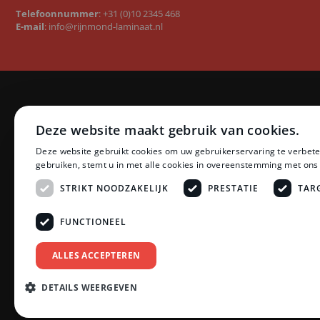
Telefoonnummer
:
+31 (0)10 2345 468
E-mail
:
info@rijnmond-laminaat.nl
Categorieën
Merken
Deze website maakt gebruik van cookies.
Laminaat
Quick-Step l
Deze website gebruikt cookies om uw gebruikerservaring te verbete
PVC vloeren
Floer PVC 
gebruiken, stemt u in met alle cookies in overeenstemming met ons
Ondervloeren
Floer lamina
Plinten
Ambiant lam
STRIKT NOODZAKELIJK
PRESTATIE
TAR
Profielen
LifeStyle by
Accessoires
Montinique 
FUNCTIONEEL
Zonwering
Meister lami
Schoonmaak en Onderhoud
Egger lamina
ALLES ACCEPTEREN
Tarkett PVC
Bekijk all
DETAILS WEERGEVEN