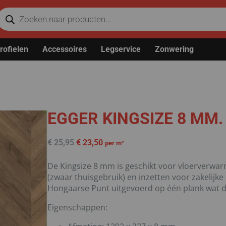
rofielen
Accessoires
Legservice
Zonwering
EGGER KINGSIZE 8 MM.
€
25,95
€
23,50
per m²
De Kingsize 8 mm is geschikt voor vloerverwar
(zwaar thuisgebruik) en inzetten voor zakelijke
Hongaarse Punt uitgevoerd op één plank wat de
Eigenschappen: