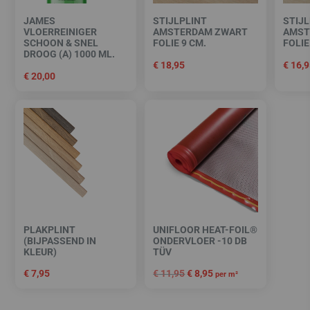
JAMES
STIJLPLINT
STIJL
VLOERREINIGER
AMSTERDAM ZWART
AMST
SCHOON & SNEL
FOLIE 9 CM.
FOLIE
DROOG (A) 1000 ML.
€
18,95
€
16,9
€
20,00
PLAKPLINT
UNIFLOOR HEAT-FOIL®
(BIJPASSEND IN
ONDERVLOER -10 DB
KLEUR)
TÜV
€
7,95
€
11,95
€
8,95
per m²