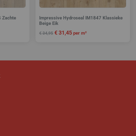
4 Zachte
Impressive Hydroseal IM1847 Klassieke
Beige Eik
€
31,45
per m²
€
34,95
k