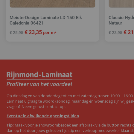
MeisterDesign Laminate LD 150 Eik
Classic Hyd
Caledonia 06421
Natuur
€
23,35
€
21
per m²
€
25,95
€
23,95
Op dinsdag en van donderdag tot en met zaterdag tussen 10:00 – 16:00
Laminaat u graag te woord (zondag, maandag én woensdag zijn wij geslo
vragen? Neem gerust contact op.
Eventuele afwijkende openingstijden
Tip!
Maak voor je showroombezoek een afspraak via de button rechts op
dan op het door jouw gekozen tijdstip een verkoopmedewerker klaar st