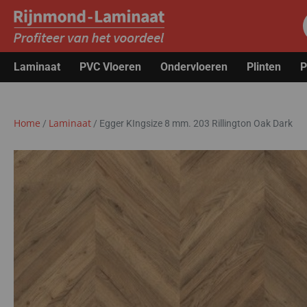
Laminaat
PVC Vloeren
Ondervloeren
Plinten
P
Home
Laminaat
/
/
Egger KIngsize 8 mm. 203 Rillington Oak Dark