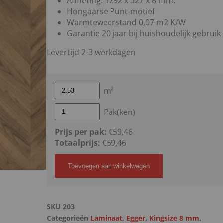
Afmeting: 1292 x 327 x 8 mm.
Hongaarse Punt-motief
Warmteweerstand 0,07 m2 K/W
Garantie 20 jaar bij huishoudelijk gebruik
Levertijd 2-3 werkdagen
m²
Pak(ken)
Prijs per pak:
€59,46
Totaalprijs:
€
59,46
Toevoegen aan winkelwagen
SKU
203
Categorieën
Laminaat
,
Egger
,
Kingsize 8 mm.