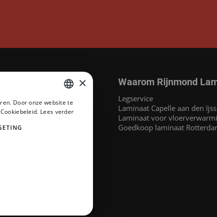
×
Waarom Rijnmond Lam
aminaat
Legservice
ren. Door onze website te
MEGAMAT©
Laminaat Capelle aan den Ijss
DUTCH
 Cookiebeleid.
Lees verder
at
Laminaat voor vloerverwarm
DUTCH
inaat
Goedkoop laminaat Rotterd
GETING
 Headlam PVC
PVC
naat
at
e merken