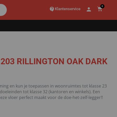
0
Klantenservice
 203 RILLINGTON OAK DARK
ming en kun je toepassen in woonruimtes tot klasse 23
 doeleinden tot klasse 32 (kantoren en winkels). Een
ze vloer perfect maakt voor de doe-het-zelf-legger!!