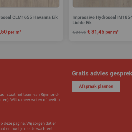
roseal CLM1655 Havanna Eik
Impressive Hydroseal IM185
Lichte Eik
,50
€
31,45
per m²
per m²
€
34,95
Gratis advies gespre
Afspraak plannen
 uur staat het team van Rijnmond-
ten). Wilt u meer weten of heeft u
 deze pagina. Wij zorgen dat er
aat en hoef je niet te wachten!