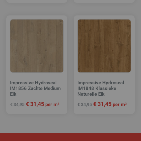
Impressive Hydroseal
Impressive Hydroseal
IM1856 Zachte Medium
IM1848 Klassieke
Eik
Naturelle Eik
€
31,45
€
31,45
per m²
per m²
€
34,95
€
34,95