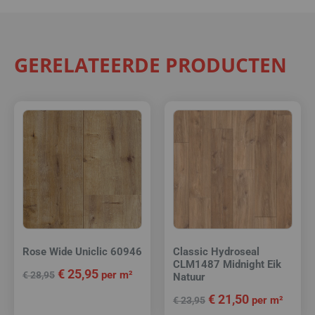
GERELATEERDE PRODUCTEN
Rose Wide Uniclic 60946
Classic Hydroseal
CLM1487 Midnight Eik
€
25,95
per m²
€
28,95
Natuur
€
21,50
per m²
€
23,95