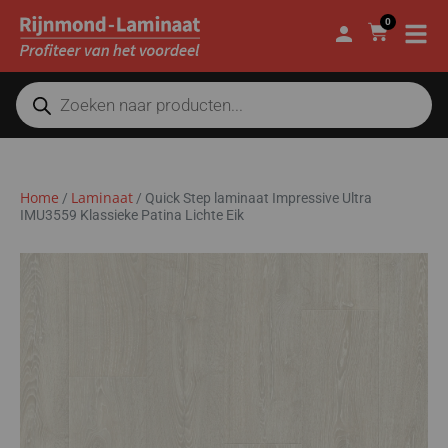
0
Home
Laminaat
/
/
Quick Step laminaat Impressive Ultra
IMU3559 Klassieke Patina Lichte Eik