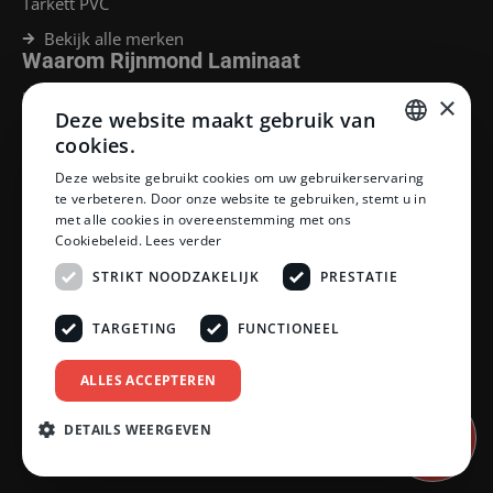
Tarkett PVC
Bekijk alle merken
Waarom Rijnmond Laminaat
Legservice
×
Deze website maakt gebruik van
Laminaat Capelle aan den Ijssel
Laminaat voor vloerverwarming
cookies.
Goedkoop laminaat Rotterdam
DUTCH
Deze website gebruikt cookies om uw gebruikerservaring
Klantenservice
te verbeteren. Door onze website te gebruiken, stemt u in
DUTCH
met alle cookies in overeenstemming met ons
Betaalmethoden
Cookiebeleid.
Lees verder
Openingstijden showroom
Afhalen en bezorgen
STRIKT NOODZAKELIJK
PRESTATIE
Retourprocedure
Veelgestelde vragen
TARGETING
FUNCTIONEEL
Legservice
Neem contact op
Reviewpolicy
ALLES ACCEPTEREN
Privacy policy
Algemene voorwaarden
DETAILS WEERGEVEN
Afspraak
inplannen