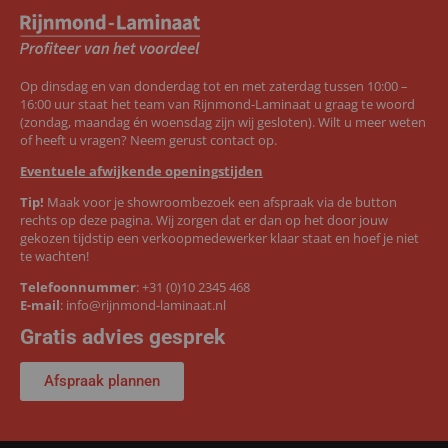
Op dinsdag en van donderdag tot en met zaterdag tussen 10:00 –
16:00 uur staat het team van Rijnmond-Laminaat u graag te woord
(zondag, maandag én woensdag zijn wij gesloten). Wilt u meer weten
of heeft u vragen? Neem gerust contact op.
Eventuele afwijkende openingstijden
Tip!
Maak voor je showroombezoek een afspraak via de button
rechts op deze pagina. Wij zorgen dat er dan op het door jouw
gekozen tijdstip een verkoopmedewerker klaar staat en hoef je niet
te wachten!
Telefoonnummer
:
+31 (0)10 2345 468
E-mail
:
info@rijnmond-laminaat.nl
Gratis advies gesprek
Afspraak plannen