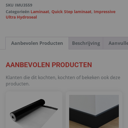
SKU
IMU3559
Categorieën
Laminaat
,
Quick Step laminaat
,
Impressive
Ultra Hydroseal
Aanbevolen Producten
Beschrijving
Aanvull
AANBEVOLEN PRODUCTEN
Klanten die dit kochten, kochten of bekeken ook deze
producten.