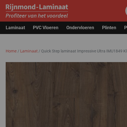
Laminaat
PVC Vloeren
Ondervloeren
Plinten
P
Home
Laminaat
/
/
Quick Step laminaat Impressive Ultra IMU1849 Kl