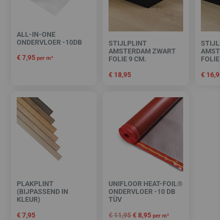
ALL-IN-ONE
ONDERVLOER -10DB
STIJLPLINT
STIJL
AMSTERDAM ZWART
AMST
€
7,95
per m²
FOLIE 9 CM.
FOLIE
€
18,95
€
16,9
PLAKPLINT
UNIFLOOR HEAT-FOIL®
(BIJPASSEND IN
ONDERVLOER -10 DB
KLEUR)
TÜV
€
7,95
€
11,95
€
8,95
per m²