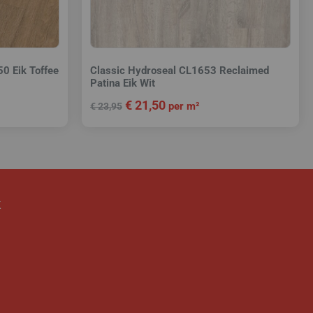
0 Eik Toffee
Classic Hydroseal CL1653 Reclaimed
Patina Eik Wit
€
21,50
per m²
€
23,95
k