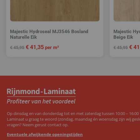
Majestic Hydroseal MJ3546 Bosland
Majestic Hy
Naturelle Eik
Beige Eik
€
41,35
€
41
per m²
€
45,95
€
45,95
Op dinsdag en van donderdag tot en met zaterdag tussen 10:00 – 16:00
Laminaat u graag te woord (zondag, maandag én woensdag zijn wij geslo
vragen? Neem gerust contact op.
Eventuele afwijkende openingstijden