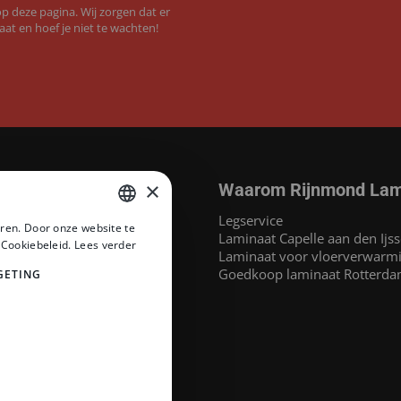
 deze pagina. Wij zorgen dat er
aat en hoef je niet te wachten!
×
Waarom Rijnmond Lam
aminaat
Legservice
ren. Door onze website te
MEGAMAT©
Laminaat Capelle aan den Ijss
DUTCH
 Cookiebeleid.
Lees verder
at
Laminaat voor vloerverwarm
DUTCH
inaat
Goedkoop laminaat Rotterd
GETING
 Headlam PVC
PVC
naat
at
e merken