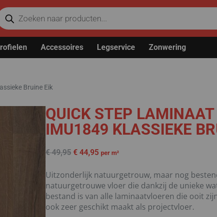
rofielen
Accessoires
Legservice
Zonwering
assieke Bruine Eik
QUICK STEP LAMINAAT
IMU1849 KLASSIEKE BR
€
49,95
€
44,95
per m²
Uitzonderlijk natuurgetrouw, maar nog bestend
natuurgetrouwe vloer die dankzij de unieke wa
bestand is van alle laminaatvloeren die ooit zi
ook zeer geschikt maakt als projectvloer.