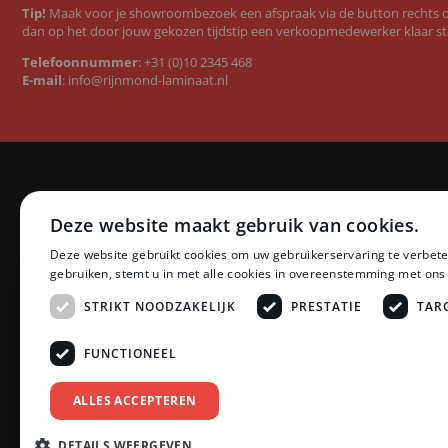
Tip!
Maak voor je showroombezoek een afspraak via de button rechts op
dan op het door jouw gekozen tijdstip een verkoopmedewerker klaar st
Telefoonnummer
:
+31 (0)10 2345 468
E-mail
:
info@rijnmond-laminaat.nl
Categorieën
Merken
Deze website maakt gebruik van cookies.
Laminaat
Quick-Step l
Deze website gebruikt cookies om uw gebruikerservaring te verbete
PVC vloeren
Floer PVC 
gebruiken, stemt u in met alle cookies in overeenstemming met ons
Ondervloeren
Floer lamina
Plinten
Ambiant lam
STRIKT NOODZAKELIJK
PRESTATIE
TAR
Profielen
LifeStyle by
Accessoires
Montinique 
FUNCTIONEEL
Zonwering
Meister lami
Schoonmaak en Onderhoud
Egger lamina
ALLES ACCEPTEREN
Tarkett PVC
Bekijk all
DETAILS WEERGEVEN