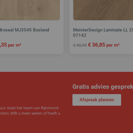
droseal MJ3545 Bosland
MeisterDesign Laminate LL 25
07142
,35
€
36,85
per m²
per m²
€
40,95
Gratis advies gespre
Afspraak plannen
 uur staat het team van Rijnmond-
ten). Wilt u meer weten of heeft u