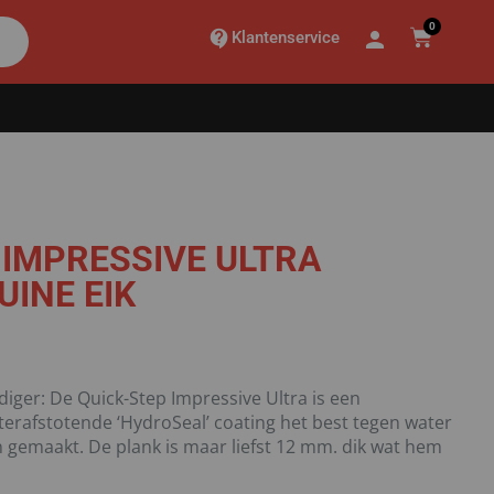
0
Klantenservice
 IMPRESSIVE ULTRA
UINE EIK
iger: De Quick-Step Impressive Ultra is een
terafstotende ‘HydroSeal’ coating het best tegen water
jn gemaakt. De plank is maar liefst 12 mm. dik wat hem