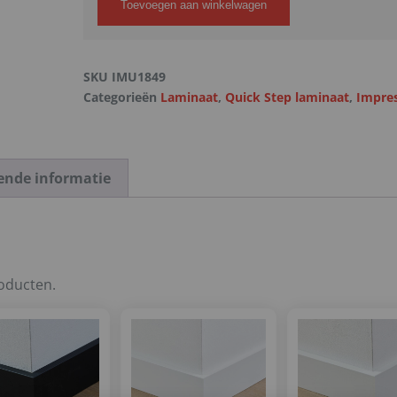
Toevoegen aan winkelwagen
SKU
IMU1849
Categorieën
Laminaat
,
Quick Step laminaat
,
Impres
ende informatie
roducten.