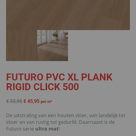
FUTURO PVC XL PLANK
RIGID CLICK 500
€
53,95
€
45,95
per m²
De uitstraling van een houten vloer, van landelijk tot
stoer en van rustig tot gedurfd. Daarnaast is de
Futuro serie
ultra mat
!