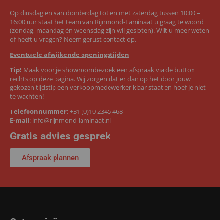
Op dinsdag en van donderdag tot en met zaterdag tussen 10:00 –
16:00 uur staat het team van Rijnmond-Laminaat u graag te woord
(zondag, maandag én woensdag zijn wij gesloten). Wilt u meer weten
of heeft u vragen? Neem gerust contact op.
Eventuele afwijkende openingstijden
Tip!
Maak voor je showroombezoek een afspraak via de button
rechts op deze pagina. Wij zorgen dat er dan op het door jouw
gekozen tijdstip een verkoopmedewerker klaar staat en hoef je niet
te wachten!
Telefoonnummer
:
+31 (0)10 2345 468
E-mail
:
info@rijnmond-laminaat.nl
Gratis advies gesprek
Afspraak plannen