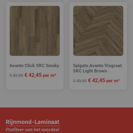
Avanto Click SRC Smoky
Spigato Avanto Visgraat
SRC Light Brown
€
42,45
per m²
€
49,95
€
42,45
per m²
€
49,95