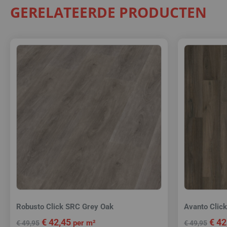
GERELATEERDE PRODUCTEN
Robusto Click SRC Grey Oak
Avanto Clic
€
42,45
€
42
per m²
€
49,95
€
49,95