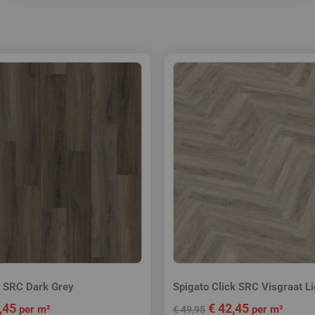
k SRC Dark Grey
Spigato Click SRC Visgraat L
,45
€
42,45
per m²
per m²
€
49,95