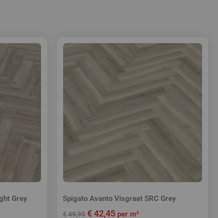
ight Grey
Spigato Avanto Visgraat SRC Grey
€
42,45
per m²
€
49,95