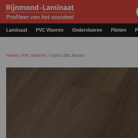
Laminaat
PVC Vloeren
Ondervloeren
Plinten
P
Home
PVC Vloeren
/
/
Estino SRC Brown