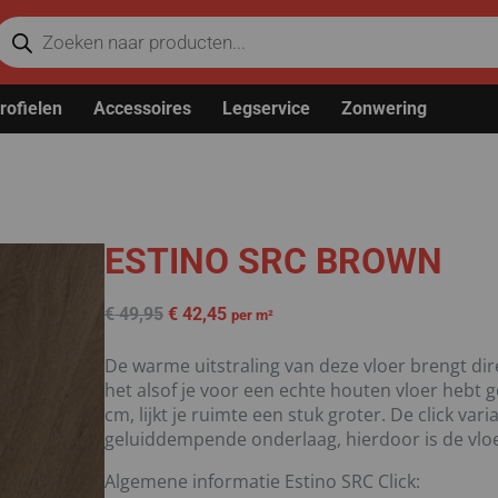
rofielen
Accessoires
Legservice
Zonwering
ESTINO SRC BROWN
€
49,95
€
42,45
per m²
De warme uitstraling van deze vloer brengt dire
het alsof je voor een echte houten vloer hebt 
cm, lijkt je ruimte een stuk groter. De click var
geluiddempende onderlaag, hierdoor is de vloer 
Algemene informatie Estino SRC Click: