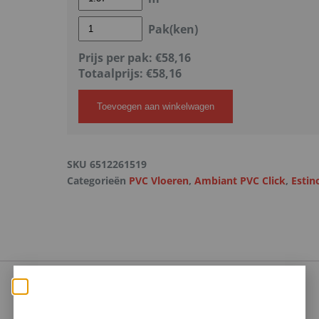
Pak(ken)
Prijs per pak:
€58,16
Totaalprijs:
€
58,16
Toevoegen aan winkelwagen
SKU
6512261519
Categorieën
PVC Vloeren
,
Ambiant PVC Click
,
Estin
Zomerse deals: nu 10%