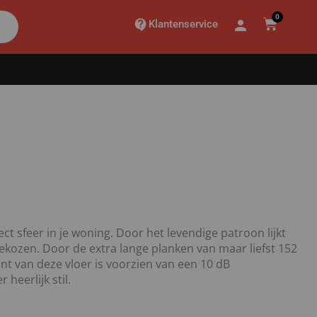
0
Klantenservice
ct sfeer in je woning. Door het levendige patroon lijkt
gekozen. Door de extra lange planken van maar liefst 152
iant van deze vloer is voorzien van een 10 dB
heerlijk stil.