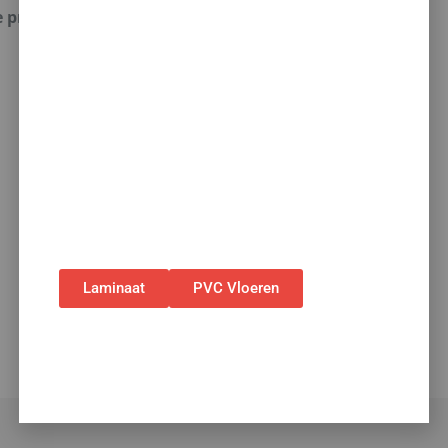
korting op álle vloeren
e producten.
met toebehoren! 🌞🍧🏖️
✅Ontvang tijdelijk 10%
EXTRA
korting op je
nieuwe vloer met toebehoren.
✅Gebruik de code: ZOMER2026
✅Geldig t/m 31 augustus 2026 en alleen bij
bestellingen via de webshop. (Niet in
combinatie met andere acties.)
Laminaat
PVC Vloeren