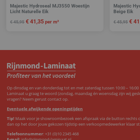
Majestic Hydroseal MJ3550 Woestijn
Majestic Hy
Licht Naturelle Eik
Beige Eik
€
41,35
€
41
per m²
€
45,95
€
45,95
Op dinsdag en van donderdag tot en met zaterdag tussen 10:00 – 16:00
Laminaat u graag te woord (zondag, maandag én woensdag zijn wij geslo
vragen? Neem gerust contact op.
Eventuele afwijkende openingstijden
Tip!
Maak voor je showroombezoek een afspraak via de button rechts op
dan op het door jouw gekozen tijdstip een verkoopmedewerker klaar st
Telefoonnummer
:
+31 (0)10 2345 468
E-mail
:
info@rijnmond-laminaat.nl