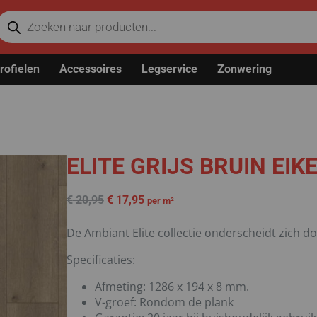
rofielen
Accessoires
Legservice
Zonwering
ELITE GRIJS BRUIN EIK
€
20,95
€
17,95
per m²
De Ambiant Elite collectie onderscheidt zich d
Specificaties:
Afmeting: 1286 x 194 x 8 mm.
V-groef: Rondom de plank