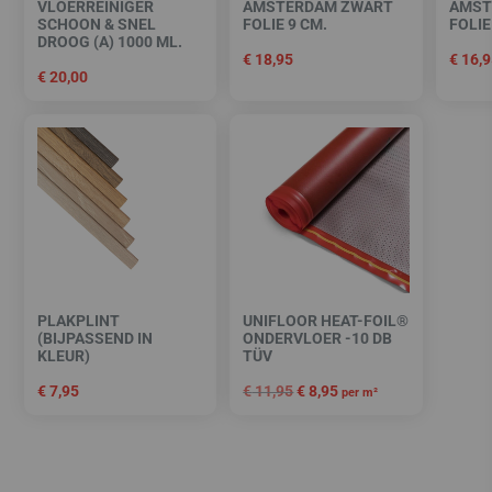
VLOERREINIGER
AMSTERDAM ZWART
AMST
SCHOON & SNEL
FOLIE 9 CM.
FOLIE
DROOG (A) 1000 ML.
€
18,95
€
16,9
€
20,00
PLAKPLINT
UNIFLOOR HEAT-FOIL®
(BIJPASSEND IN
ONDERVLOER -10 DB
KLEUR)
TÜV
€
7,95
€
11,95
€
8,95
per m²