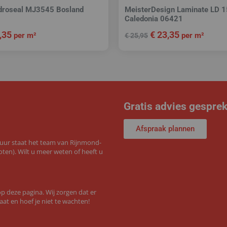
droseal MJ3545 Bosland
MeisterDesign Laminate LD 1
Caledonia 06421
,35
€
23,35
per m²
per m²
€
25,95
Gratis advies gespre
Afspraak plannen
 uur staat het team van Rijnmond-
ten). Wilt u meer weten of heeft u
 deze pagina. Wij zorgen dat er
aat en hoef je niet te wachten!