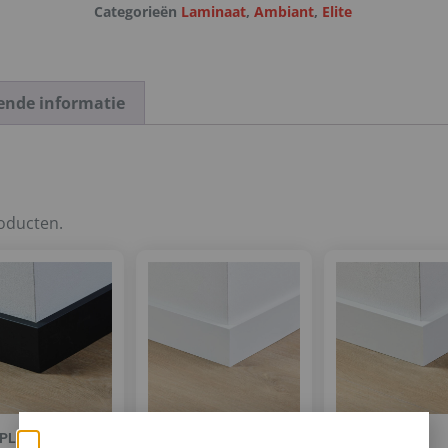
Categorieën
Laminaat
,
Ambiant
,
Elite
ende informatie
roducten.
PLINT
STIJLPLINT
STIJLPLINT