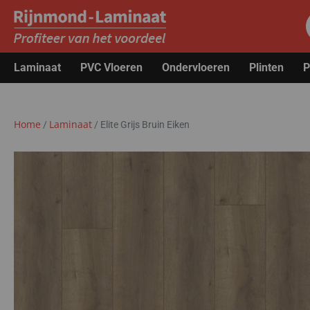
Laminaat
PVC Vloeren
Ondervloeren
Plinten
P
Home
Laminaat
/
/
Elite Grijs Bruin Eiken