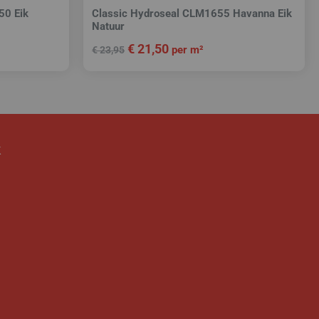
50 Eik
Classic Hydroseal CLM1655 Havanna Eik
Natuur
€
21,50
per m²
€
23,95
k