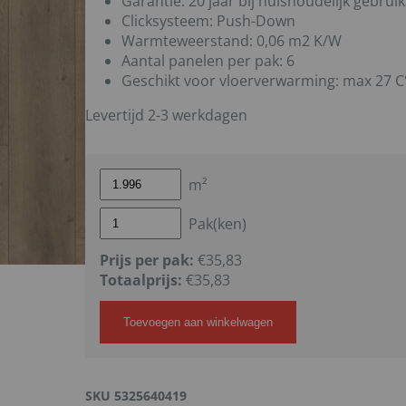
Garantie: 20 jaar bij huishoudelijk gebruik
Clicksysteem: Push-Down
Warmteweerstand: 0,06 m2 K/W
Aantal panelen per pak: 6
Geschikt voor vloerverwarming: max 27 C
Levertijd 2-3 werkdagen
m²
Pak(ken)
Prijs per pak:
€35,83
Totaalprijs:
€
35,83
Toevoegen aan winkelwagen
SKU
5325640419