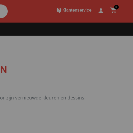
0
Klantenservice
EN
oor zijn vernieuwde kleuren en dessins.