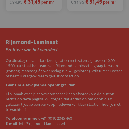
€
31,45
€
31,45
per m²
per m²
€
34,95
€
34,95
Op dinsdag en van donderdag tot en met zaterdag tussen 10:00 –
16:00 uur staat het team van Rijnmond-Laminaat u graag te woord
(zondag, maandag én woensdag zijn wij gesloten). Wilt u meer weten
of heeft u vragen? Neem gerust contact op.
Eventuele afwijkende openingstijden
Tip!
Maak voor je showroombezoek een afspraak via de button
rechts op deze pagina. Wij zorgen dat er dan op het door jouw
gekozen tijdstip een verkoopmedewerker klaar staat en hoef je niet
te wachten!
Telefoonnummer
:
+31 (0)10 2345 468
E-mail
:
info@rijnmond-laminaat.nl