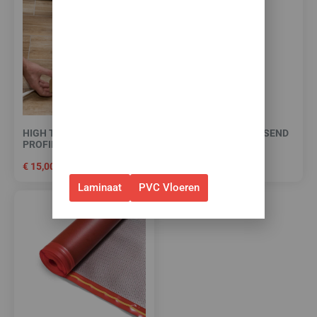
✅Ontvang tijdelijk 10%
EXTRA
korting op je nieuwe vloer met
toebehoren.
✅Gebruik de code: ZOMER2026
✅Geldig t/m 31 augustus 2026 en
alleen bij bestellingen via de
HIGH TACK PLINTEN- EN
PLAKPLINT (BIJPASSEND
webshop. (Niet in combinatie
PROFIELENKIT
IN KLEUR)
met andere acties.)
€
15,00
€
7,95
Laminaat
PVC Vloeren