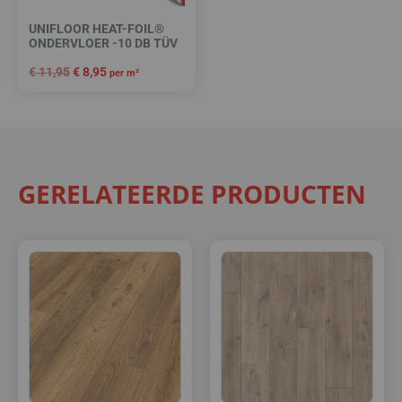
UNIFLOOR HEAT-FOIL®
ONDERVLOER -10 DB TÜV
€
11,95
€
8,95
per m²
GERELATEERDE PRODUCTEN