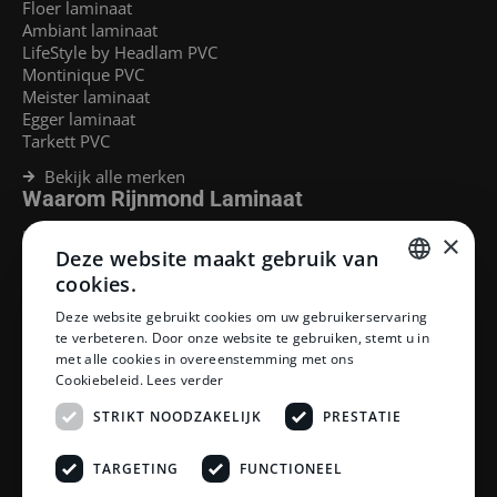
Floer laminaat
Ambiant laminaat
LifeStyle by Headlam PVC
Montinique PVC
Meister laminaat
Egger laminaat
Tarkett PVC
Bekijk alle merken
Waarom Rijnmond Laminaat
Legservice
×
Deze website maakt gebruik van
Laminaat Capelle aan den Ijssel
Laminaat voor vloerverwarming
cookies.
Goedkoop laminaat Rotterdam
DUTCH
Deze website gebruikt cookies om uw gebruikerservaring
Klantenservice
te verbeteren. Door onze website te gebruiken, stemt u in
DUTCH
met alle cookies in overeenstemming met ons
Betaalmethoden
Cookiebeleid.
Lees verder
Openingstijden showroom
Afhalen en bezorgen
STRIKT NOODZAKELIJK
PRESTATIE
Retourprocedure
Veelgestelde vragen
TARGETING
FUNCTIONEEL
Legservice
Neem contact op