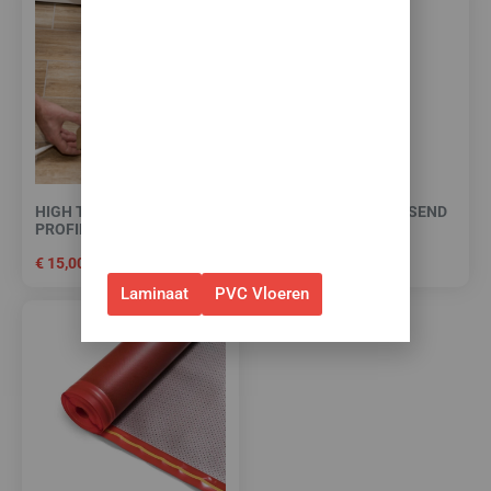
✅Ontvang tijdelijk 10%
EXTRA
korting op je nieuwe vloer met
toebehoren.
✅Gebruik de code: ZOMER2026
✅Geldig t/m 31 augustus 2026 en
alleen bij bestellingen via de
HIGH TACK PLINTEN- EN
PLAKPLINT (BIJPASSEND
webshop. (Niet in combinatie
PROFIELENKIT
IN KLEUR)
met andere acties.)
€
15,00
€
7,95
Laminaat
PVC Vloeren