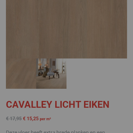
CAVALLEY LICHT EIKEN
€
17,95
€
15,25
per m²
Deze vloer heeft extra brede planken en een