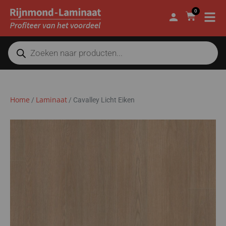
0
Home
Laminaat
/
/
Cavalley Licht Eiken