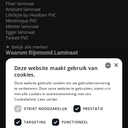
Floer laminaat
Ambiant laminaat
LifeStyle by Headlam PVC
Montinique PVC
Meister laminaat
Egger laminaat
Tarkett PVC
Bekijk alle merken
Waarom Rijnmond Laminaat
Legservice
×
Deze website maakt gebruik van
Laminaat Capelle aan den Ijssel
Laminaat voor vloerverwarming
cookies.
Goedkoop laminaat Rotterdam
DUTCH
Deze website gebruikt cookies om uw gebruikerservaring
Klantenservice
te verbeteren. Door onze website te gebruiken, stemt u in
DUTCH
met alle cookies in overeenstemming met ons
Betaalmethoden
Cookiebeleid.
Lees verder
Openingstijden showroom
Afhalen en bezorgen
STRIKT NOODZAKELIJK
PRESTATIE
Retourprocedure
Veelgestelde vragen
TARGETING
FUNCTIONEEL
Legservice