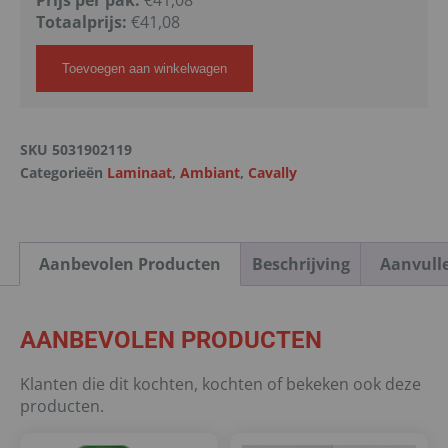
Prijs per pak:
€41,08
Totaalprijs:
€
41,08
Toevoegen aan winkelwagen
SKU
5031902119
Categorieën
Laminaat
,
Ambiant
,
Cavally
Aanbevolen Producten
Beschrijving
Aanvull
AANBEVOLEN PRODUCTEN
Klanten die dit kochten, kochten of bekeken ook deze
producten.