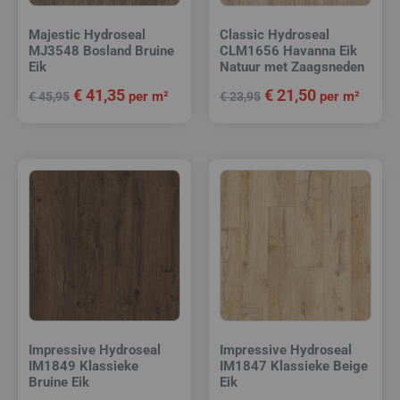
Majestic Hydroseal
Classic Hydroseal
MJ3548 Bosland Bruine
CLM1656 Havanna Eik
Eik
Natuur met Zaagsneden
€
41,35
€
21,50
per m²
per m²
€
45,95
€
23,95
Impressive Hydroseal
Impressive Hydroseal
IM1849 Klassieke
IM1847 Klassieke Beige
Bruine Eik
Eik