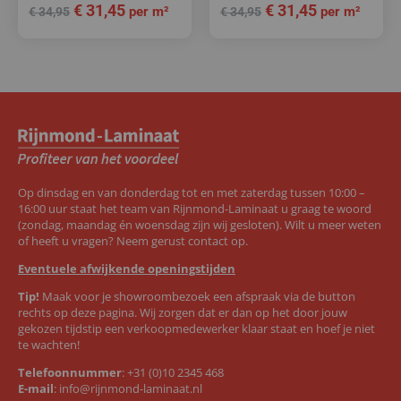
€
31,45
€
31,45
per m²
per m²
€
34,95
€
34,95
Op dinsdag en van donderdag tot en met zaterdag tussen 10:00 –
16:00 uur staat het team van Rijnmond-Laminaat u graag te woord
(zondag, maandag én woensdag zijn wij gesloten). Wilt u meer weten
of heeft u vragen? Neem gerust contact op.
Eventuele afwijkende openingstijden
Tip!
Maak voor je showroombezoek een afspraak via de button
rechts op deze pagina. Wij zorgen dat er dan op het door jouw
gekozen tijdstip een verkoopmedewerker klaar staat en hoef je niet
te wachten!
Telefoonnummer
:
+31 (0)10 2345 468
E-mail
:
info@rijnmond-laminaat.nl