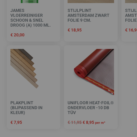
JAMES
STIJLPLINT
STIJL
VLOERREINIGER
AMSTERDAM ZWART
AMST
SCHOON & SNEL
FOLIE 9 CM.
FOLIE
DROOG (A) 1000 ML.
€
18,95
€
16,9
€
20,00
PLAKPLINT
UNIFLOOR HEAT-FOIL®
(BIJPASSEND IN
ONDERVLOER -10 DB
KLEUR)
TÜV
€
7,95
€
11,95
€
8,95
per m²