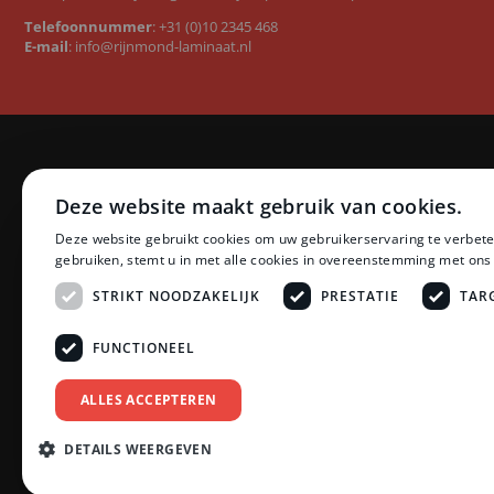
Telefoonnummer
:
+31 (0)10 2345 468
E-mail
:
info@rijnmond-laminaat.nl
Categorieën
Merken
Deze website maakt gebruik van cookies.
Laminaat
Quick-Step l
Deze website gebruikt cookies om uw gebruikerservaring te verbete
PVC vloeren
Floer PVC 
gebruiken, stemt u in met alle cookies in overeenstemming met ons
Ondervloeren
Floer lamina
Plinten
Ambiant lam
STRIKT NOODZAKELIJK
PRESTATIE
TAR
Profielen
LifeStyle by
Accessoires
Montinique 
FUNCTIONEEL
Zonwering
Meister lami
Schoonmaak en Onderhoud
Egger lamina
ALLES ACCEPTEREN
Tarkett PVC
Bekijk all
DETAILS WEERGEVEN