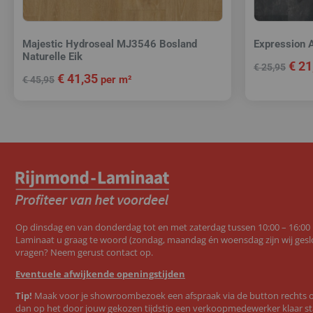
Majestic Hydroseal MJ3546 Bosland
Expression 
Naturelle Eik
€
21
€
25,95
€
41,35
per m²
€
45,95
Op dinsdag en van donderdag tot en met zaterdag tussen 10:00 – 16:00
Laminaat u graag te woord (zondag, maandag én woensdag zijn wij geslo
vragen? Neem gerust contact op.
Eventuele afwijkende openingstijden
Tip!
Maak voor je showroombezoek een afspraak via de button rechts op
dan op het door jouw gekozen tijdstip een verkoopmedewerker klaar st