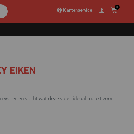
0
Klantenservice
Y EIKEN
en water en vocht wat deze vloer ideaal maakt voor