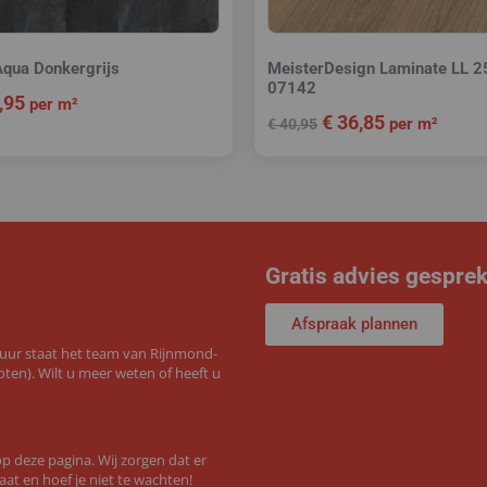
Aqua Donkergrijs
MeisterDesign Laminate LL 25
07142
,95
per m²
€
36,85
per m²
€
40,95
Gratis advies gespre
Afspraak plannen
 uur staat het team van Rijnmond-
ten). Wilt u meer weten of heeft u
 deze pagina. Wij zorgen dat er
aat en hoef je niet te wachten!