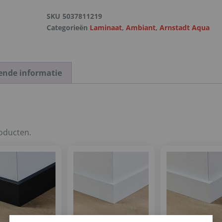
SKU
5037811219
Categorieën
Laminaat
,
Ambiant
,
Arnstadt Aqua
ende informatie
roducten.