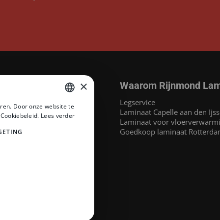
×
Waarom Rijnmond Lam
aminaat
Legservice
ren. Door onze website te
MEGAMAT©
Laminaat Capelle aan den Ijss
DUTCH
 Cookiebeleid.
Lees verder
at
Laminaat voor vloerverwarm
DUTCH
inaat
Goedkoop laminaat Rotterd
GETING
 Headlam PVC
PVC
naat
at
e merken