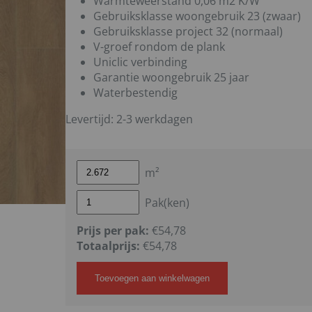
Warmteweerstand 0,06 m2 K/W
Gebruiksklasse woongebruik 23 (zwaar)
Gebruiksklasse project 32 (normaal)
V-groef rondom de plank
Uniclic verbinding
Garantie woongebruik 25 jaar
Waterbestendig
Levertijd: 2-3 werkdagen
m²
Pak(ken)
Prijs per pak:
€54,78
Totaalprijs:
€
54,78
Toevoegen aan winkelwagen