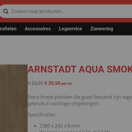
rofielen
Accessoires
Legservice
Zonwering
ARNSTADT AQUA SMOK
€
23,95
€
20,50
per m²
Extra brede planken die goed bestand zijn teg
gebruik in vochtige omgevingen.
Specificaties:
1380 x 242 x 8 mm.