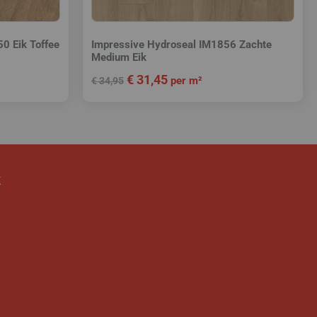
0 Eik Toffee
Impressive Hydroseal IM1856 Zachte
Medium Eik
€
31,45
per m²
€
34,95
k