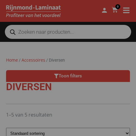
0
Home
Accessoires
/
/
Diversen
Toon filters
DIVERSEN
1–5 van 5 resultaten