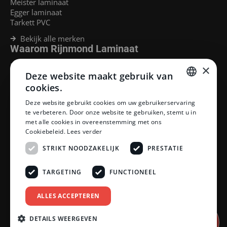
Meister laminaat
Egger laminaat
Tarkett PVC
Bekijk alle merken
Waarom Rijnmond Laminaat
Legservice
×
Deze website maakt gebruik van
Laminaat Capelle aan den Ijssel
Laminaat voor vloerverwarming
cookies.
Goedkoop laminaat Rotterdam
DUTCH
Deze website gebruikt cookies om uw gebruikerservaring
Klantenservice
te verbeteren. Door onze website te gebruiken, stemt u in
DUTCH
met alle cookies in overeenstemming met ons
Betaalmethoden
Cookiebeleid.
Lees verder
Openingstijden showroom
Afhalen en bezorgen
STRIKT NOODZAKELIJK
PRESTATIE
Retourprocedure
Veelgestelde vragen
TARGETING
FUNCTIONEEL
Legservice
Neem contact op
Reviewpolicy
ALLES ACCEPTEREN
Privacy policy
Algemene voorwaarden
DETAILS WEERGEVEN
Afspraak