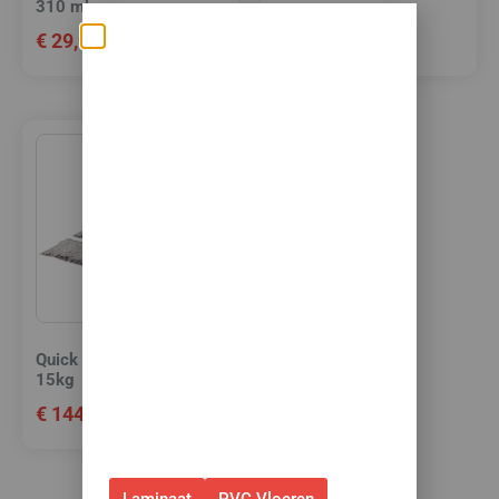
310 ml.
€
19,95
€
29,95
Zomerse deals: nu
10% korting op álle
vloeren met
toebehoren! 🌞🍧🏖️
✅Ontvang tijdelijk 10%
EXTRA
korting op je nieuwe vloer met
toebehoren.
✅Gebruik de code: ZOMER2026
Quick Step PVC lijm
✅Geldig t/m 31 augustus 2026 en
15kg
alleen bij bestellingen via de
€
144,95
webshop. (Niet in combinatie
met andere acties.)
Laminaat
PVC Vloeren