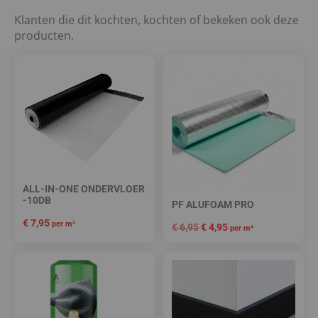
Klanten die dit kochten, kochten of bekeken ook deze
producten.
ALL-IN-ONE ONDERVLOER
-10DB
PF ALUFOAM PRO
€
7,95
per m²
€
6,95
€
4,95
per m²