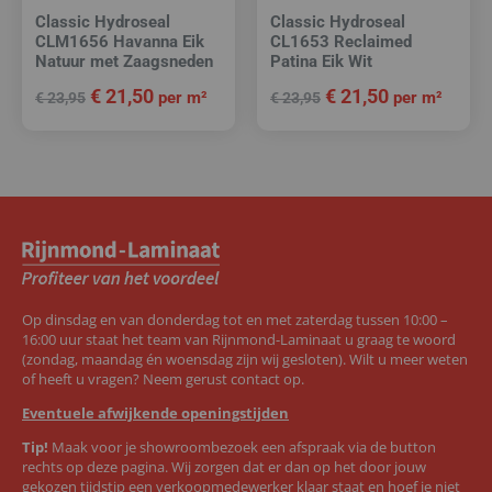
Classic Hydroseal
Classic Hydroseal
CLM1656 Havanna Eik
CL1653 Reclaimed
Natuur met Zaagsneden
Patina Eik Wit
€
21,50
€
21,50
per m²
per m²
€
23,95
€
23,95
Op dinsdag en van donderdag tot en met zaterdag tussen 10:00 –
16:00 uur staat het team van Rijnmond-Laminaat u graag te woord
(zondag, maandag én woensdag zijn wij gesloten). Wilt u meer weten
of heeft u vragen? Neem gerust contact op.
Eventuele afwijkende openingstijden
Tip!
Maak voor je showroombezoek een afspraak via de button
rechts op deze pagina. Wij zorgen dat er dan op het door jouw
gekozen tijdstip een verkoopmedewerker klaar staat en hoef je niet