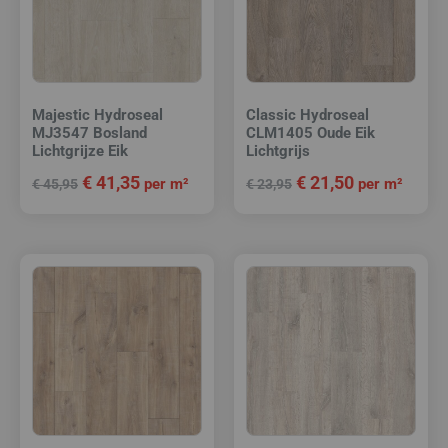
Majestic Hydroseal
Classic Hydroseal
MJ3547 Bosland
CLM1405 Oude Eik
Lichtgrijze Eik
Lichtgrijs
€
41,35
€
21,50
per m²
per m²
€
45,95
€
23,95