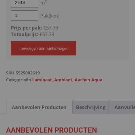
m²
Pak(ken)
Prijs per pak:
€57,79
Totaalprijs:
€
57,79
Toevoegen aan winkelwagen
SKU
5525002619
Categorieën
Laminaat
,
Ambiant
,
Aachen Aqua
Aanbevolen Producten
Beschrijving
Aanvull
AANBEVOLEN PRODUCTEN