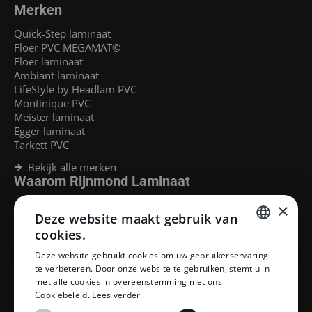
Merken
Quick-Step laminaat
Floer PVC MEGAMAT©
Floer laminaat
Ambiant laminaat
LifeStyle by Headlam PVC
Montinique PVC
Meister laminaat
Egger laminaat
Tarkett PVC
Bekijk alle merken
Waarom Rijnmond Laminaat
Legservice
×
Deze website maakt gebruik van
Laminaat Capelle aan den Ijssel
Laminaat voor vloerverwarming
cookies.
Goedkoop laminaat Rotterdam
DUTCH
Deze website gebruikt cookies om uw gebruikerservaring
Klantenservice
te verbeteren. Door onze website te gebruiken, stemt u in
DUTCH
met alle cookies in overeenstemming met ons
Betaalmethoden
Cookiebeleid.
Lees verder
Openingstijden showroom
Afhalen en bezorgen