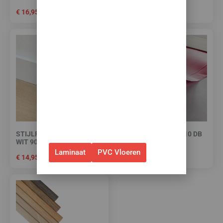
toebehoren! 🌞🍧🏖️
€
16,95
€
16,95
✅Ontvang tijdelijk 10%
EXTRA
korting op je nieuwe vloer met
toebehoren.
✅Gebruik de code: ZOMER2026
✅Geldig t/m 31 augustus 2026 en
alleen bij bestellingen via de
webshop. (Niet in combinatie
met andere acties.)
STIJLPLINT AMSTERDAM
CO-PRO RED-LINE -10 DB
WIT 9010 FOLIE 7 CM.
TÜV
Laminaat
PVC Vloeren
€
14,95
€
9,95
€
7,95
per m²