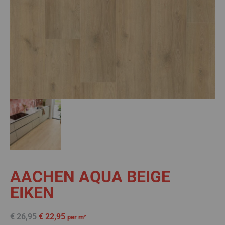
AACHEN AQUA BEIGE
EIKEN
€
26,95
€
22,95
per m²