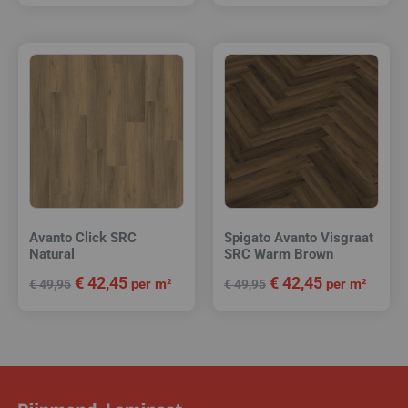
Avanto Click SRC
Spigato Avanto Visgraat
Natural
SRC Warm Brown
€
42,45
€
42,45
per m²
per m²
€
49,95
€
49,95