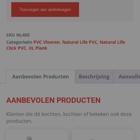
Toevoegen aan winkelwagen
SKU
NL405
Categorieën
PVC Vloeren
,
Natural Life PVC
,
Natural Life
Click PVC
,
XL Plank
Aanbevolen Producten
Beschrijving
Aanvull
AANBEVOLEN PRODUCTEN
Klanten die dit kochten, kochten of bekeken ook deze
producten.