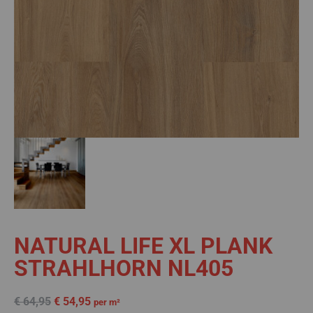
NATURAL LIFE XL PLANK
STRAHLHORN NL405
€
64,95
€
54,95
per m²