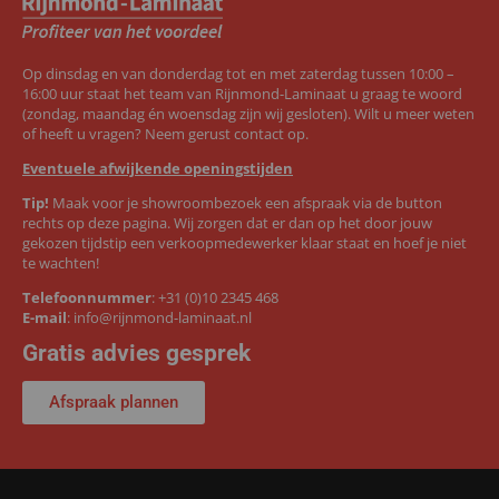
Op dinsdag en van donderdag tot en met zaterdag tussen 10:00 –
16:00 uur staat het team van Rijnmond-Laminaat u graag te woord
(zondag, maandag én woensdag zijn wij gesloten). Wilt u meer weten
of heeft u vragen? Neem gerust contact op.
Eventuele afwijkende openingstijden
Tip!
Maak voor je showroombezoek een afspraak via de button
rechts op deze pagina. Wij zorgen dat er dan op het door jouw
gekozen tijdstip een verkoopmedewerker klaar staat en hoef je niet
te wachten!
Telefoonnummer
:
+31 (0)10 2345 468
E-mail
:
info@rijnmond-laminaat.nl
Gratis advies gesprek
Afspraak plannen