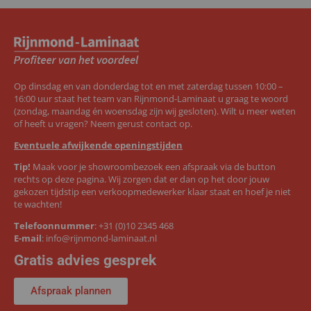
Op dinsdag en van donderdag tot en met zaterdag tussen 10:00 –
16:00 uur staat het team van Rijnmond-Laminaat u graag te woord
(zondag, maandag én woensdag zijn wij gesloten). Wilt u meer weten
of heeft u vragen? Neem gerust contact op.
Eventuele afwijkende openingstijden
Tip!
Maak voor je showroombezoek een afspraak via de button
rechts op deze pagina. Wij zorgen dat er dan op het door jouw
gekozen tijdstip een verkoopmedewerker klaar staat en hoef je niet
te wachten!
Telefoonnummer
:
+31 (0)10 2345 468
E-mail
:
info@rijnmond-laminaat.nl
Gratis advies gesprek
Afspraak plannen