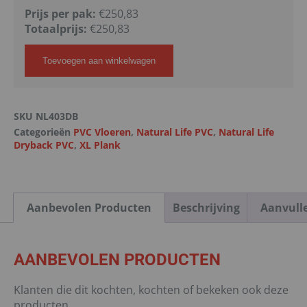
Prijs per pak:
€250,83
Totaalprijs:
€
250,83
Toevoegen aan winkelwagen
SKU
NL403DB
Categorieën
PVC Vloeren
,
Natural Life PVC
,
Natural Life
Dryback PVC
,
XL Plank
Aanbevolen Producten
Beschrijving
Aanvull
AANBEVOLEN PRODUCTEN
Klanten die dit kochten, kochten of bekeken ook deze
producten.