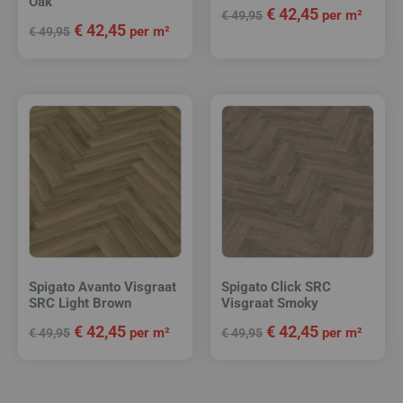
Oak
€
42,45
per m²
€
49,95
€
42,45
per m²
€
49,95
Spigato Avanto Visgraat
Spigato Click SRC
SRC Light Brown
Visgraat Smoky
€
42,45
€
42,45
per m²
per m²
€
49,95
€
49,95