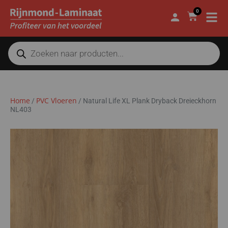
0
Home
PVC Vloeren
/
/
Natural Life XL Plank Dryback Dreieckhorn
NL403