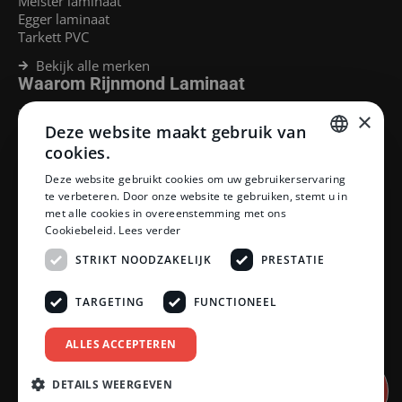
Meister laminaat
Egger laminaat
Tarkett PVC
Bekijk alle merken
Waarom Rijnmond Laminaat
Legservice
×
Deze website maakt gebruik van
Laminaat Capelle aan den Ijssel
Laminaat voor vloerverwarming
cookies.
Goedkoop laminaat Rotterdam
DUTCH
Deze website gebruikt cookies om uw gebruikerservaring
Klantenservice
te verbeteren. Door onze website te gebruiken, stemt u in
DUTCH
met alle cookies in overeenstemming met ons
Betaalmethoden
Cookiebeleid.
Lees verder
Openingstijden showroom
Afhalen en bezorgen
STRIKT NOODZAKELIJK
PRESTATIE
Retourprocedure
Veelgestelde vragen
TARGETING
FUNCTIONEEL
Legservice
Neem contact op
Reviewpolicy
ALLES ACCEPTEREN
Privacy policy
Algemene voorwaarden
DETAILS WEERGEVEN
Afspraak