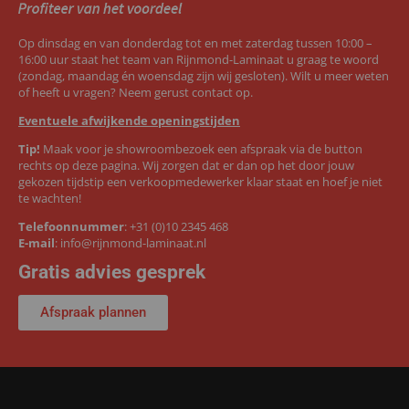
Op dinsdag en van donderdag tot en met zaterdag tussen 10:00 –
16:00 uur staat het team van Rijnmond-Laminaat u graag te woord
(zondag, maandag én woensdag zijn wij gesloten). Wilt u meer weten
of heeft u vragen? Neem gerust contact op.
Eventuele afwijkende openingstijden
Tip!
Maak voor je showroombezoek een afspraak via de button
rechts op deze pagina. Wij zorgen dat er dan op het door jouw
gekozen tijdstip een verkoopmedewerker klaar staat en hoef je niet
te wachten!
Telefoonnummer
:
+31 (0)10 2345 468
E-mail
:
info@rijnmond-laminaat.nl
Gratis advies gesprek
Afspraak plannen