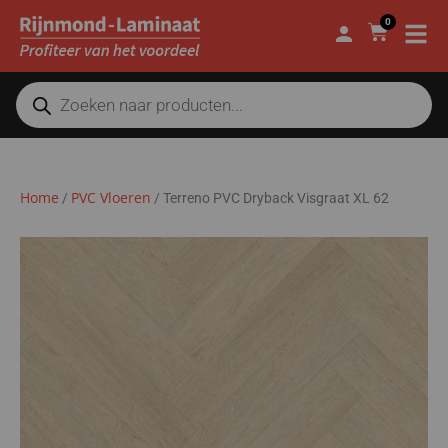
0
Home
PVC Vloeren
/
/
Terreno PVC Dryback Visgraat XL 62