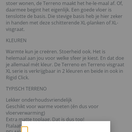
stoer wonen, de Terreno maakt het he-le-maal af. Of,
daarmee begint het eigenlijk. Een goede vloer is
tenslotte de basis. Die stevige basis heb je hier zeker
in handen met deze schitterende XL-planken of XL-
visgraat.
KLEUREN
Warmte kun je creëren. Stoerheid ook. Het is
helemaal aan jou voor welke sfeer je kiest. En dat doe
je allemaal mét kleur. De Terreno en Terreno visgraat
XL serie is verkrijgbaar in 2 kleuren en beide in ook in
Rigid Click.
TYPISCH TERRENO
Lekker onderhoudsvriendelijk
Geschikt voor warme voeten (én dus voor
vloerverwarming)
Extra matte toplaag. Dat is dus top!
Ftalaat-vrij