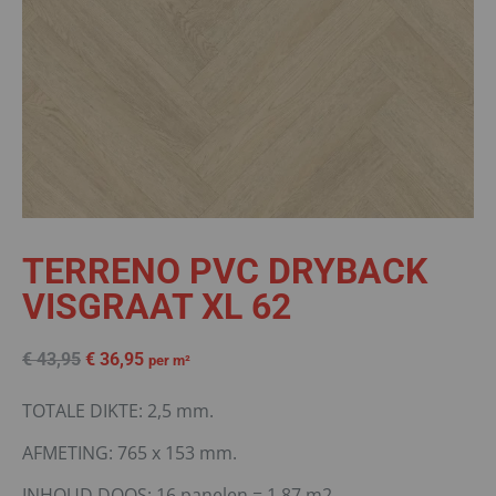
TERRENO PVC DRYBACK
VISGRAAT XL 62
€
43,95
€
36,95
per m²
TOTALE DIKTE: 2,5 mm.
AFMETING: 765 x 153 mm.
INHOUD DOOS: 16 panelen = 1,87 m2