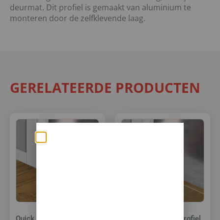
deurmat. Dit profiel is gemaakt van aluminium te
monteren door de zelfklevende laag.
GERELATEERDE PRODUCTEN
Zomerse deals: nu
10% korting op álle
vloeren met
toebehoren! 🌞🍧🏖️
Quick Step Incizo profiel
Quick Step Incizo profiel
✅Ontvang tijdelijk 10%
EXTRA