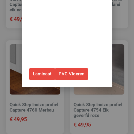
Capture 4767 Gebarsten
Majestic 3546 Bosland
korting op je nieuwe vloer met
eik natuur
Naturelle Eik
toebehoren.
€
49,95
€
49,95
✅Gebruik de code: ZOMER2026
✅Geldig t/m 31 augustus 2026 en
alleen bij bestellingen via de
webshop. (Niet in combinatie
met andere acties.)
Laminaat
PVC Vloeren
Quick Step Incizo profiel
Quick Step Incizo profiel
Capture 4760 Merbau
Capture 4754 Eik
geverfd roze
€
49,95
€
49,95