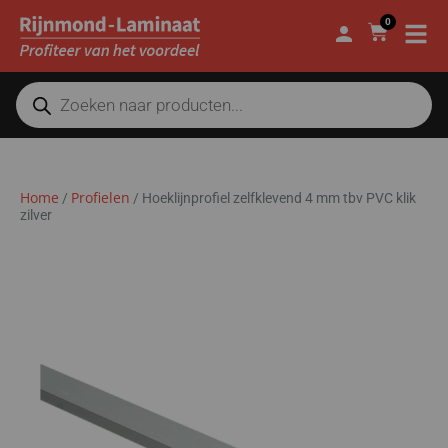
0
Home
Profielen
/
/
Hoeklijnprofiel zelfklevend 4 mm tbv PVC klik
zilver