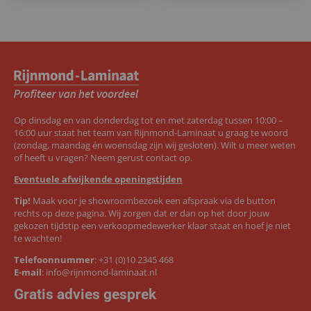
Op dinsdag en van donderdag tot en met zaterdag tussen 10:00 –
16:00 uur staat het team van Rijnmond-Laminaat u graag te woord
(zondag, maandag én woensdag zijn wij gesloten). Wilt u meer weten
of heeft u vragen? Neem gerust contact op.
Eventuele afwijkende openingstijden
Tip!
Maak voor je showroombezoek een afspraak via de button
rechts op deze pagina. Wij zorgen dat er dan op het door jouw
gekozen tijdstip een verkoopmedewerker klaar staat en hoef je niet
te wachten!
Telefoonnummer
:
+31 (0)10 2345 468
E-mail
:
info@rijnmond-laminaat.nl
Gratis advies gesprek