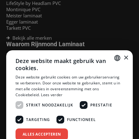
LifeStyle by Headlam PVC
Montinique PVC
Meister laminaat
Egger laminaat
Tarkett PVC
Bekijk alle merken
Waarom Rijnmond Laminaat
Legservice
×
Deze website maakt gebruik van
Laminaat Capelle aan den Ijssel
Laminaat voor vloerverwarming
cookies.
Goedkoop laminaat Rotterdam
DUTCH
Deze website gebruikt cookies om uw gebruikerservaring
Klantenservice
te verbeteren. Door onze website te gebruiken, stemt u in
DUTCH
met alle cookies in overeenstemming met ons
Betaalmethoden
Cookiebeleid.
Lees verder
Openingstijden showroom
Afhalen en bezorgen
STRIKT NOODZAKELIJK
PRESTATIE
Retourprocedure
Veelgestelde vragen
TARGETING
FUNCTIONEEL
Legservice
Neem contact op
Reviewpolicy
ALLES ACCEPTEREN