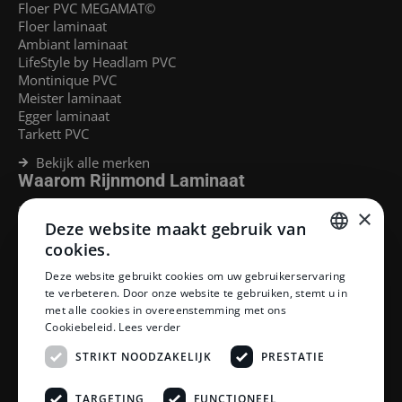
Floer PVC MEGAMAT©
Floer laminaat
Ambiant laminaat
LifeStyle by Headlam PVC
Montinique PVC
Meister laminaat
Egger laminaat
Tarkett PVC
Bekijk alle merken
Waarom Rijnmond Laminaat
Legservice
×
Deze website maakt gebruik van
Laminaat Capelle aan den Ijssel
Laminaat voor vloerverwarming
cookies.
Goedkoop laminaat Rotterdam
DUTCH
Deze website gebruikt cookies om uw gebruikerservaring
Klantenservice
te verbeteren. Door onze website te gebruiken, stemt u in
DUTCH
met alle cookies in overeenstemming met ons
Betaalmethoden
Cookiebeleid.
Lees verder
Openingstijden showroom
Afhalen en bezorgen
STRIKT NOODZAKELIJK
PRESTATIE
Retourprocedure
Veelgestelde vragen
TARGETING
FUNCTIONEEL