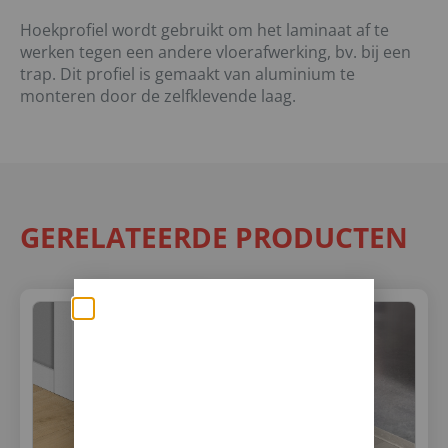
Hoekprofiel wordt gebruikt om het laminaat af te
werken tegen een andere vloerafwerking, bv. bij een
trap. Dit profiel is gemaakt van aluminium te
monteren door de zelfklevende laag.
GERELATEERDE PRODUCTEN
Zomerse deals: nu
10% korting op álle
vloeren met
toebehoren! 🌞🍧🏖️