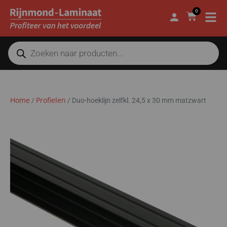
0
Home
Profielen
/
/
Duo-hoeklijn zelfkl. 24,5 x 30 mm matzwart