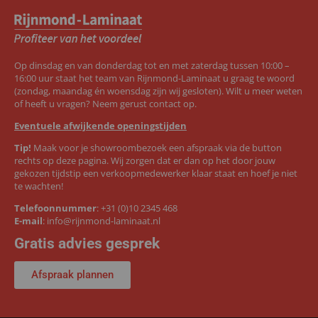
Op dinsdag en van donderdag tot en met zaterdag tussen 10:00 –
16:00 uur staat het team van Rijnmond-Laminaat u graag te woord
(zondag, maandag én woensdag zijn wij gesloten). Wilt u meer weten
of heeft u vragen? Neem gerust contact op.
Eventuele afwijkende openingstijden
Tip!
Maak voor je showroombezoek een afspraak via de button
rechts op deze pagina. Wij zorgen dat er dan op het door jouw
gekozen tijdstip een verkoopmedewerker klaar staat en hoef je niet
te wachten!
Telefoonnummer
:
+31 (0)10 2345 468
E-mail
:
info@rijnmond-laminaat.nl
Gratis advies gesprek
Afspraak plannen