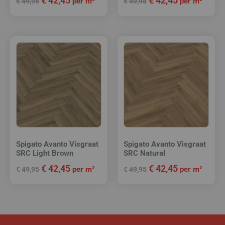
€
42,45
€
42,45
per m²
per m²
€
49,95
€
49,95
Spigato Avanto Visgraat
Spigato Avanto Visgraat
SRC Light Brown
SRC Natural
€
42,45
€
42,45
per m²
per m²
€
49,95
€
49,95