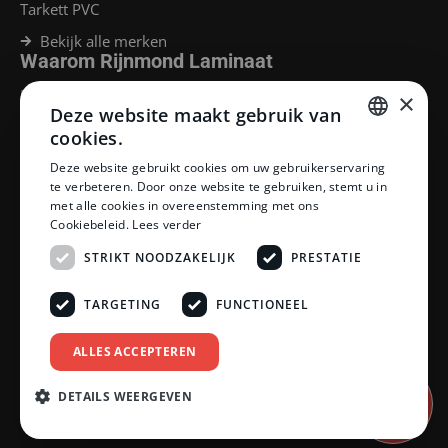
Tarkett PVC
Bekijk alle merken
Waarom Rijnmond Laminaat
Legservice
×
Deze website maakt gebruik van
Laminaat Capelle aan den Ijssel
Laminaat voor vloerverwarming
cookies.
Goedkoop laminaat Rotterdam
DUTCH
Deze website gebruikt cookies om uw gebruikerservaring
Klantenservice
te verbeteren. Door onze website te gebruiken, stemt u in
DUTCH
met alle cookies in overeenstemming met ons
Betaalmethoden
Cookiebeleid.
Lees verder
Openingstijden showroom
Afhalen en bezorgen
STRIKT NOODZAKELIJK
PRESTATIE
Retourprocedure
Veelgestelde vragen
TARGETING
FUNCTIONEEL
Legservice
Neem contact op
Reviewpolicy
ALLES ACCEPTEREN
Privacy policy
Algemene voorwaarden
DETAILS WEERGEVEN
Afspraak
inplannen