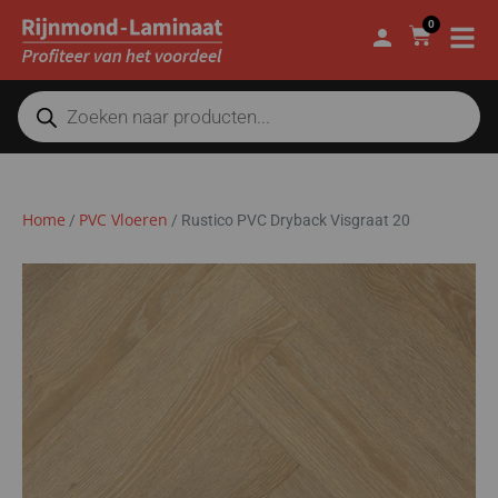
0
Home
PVC Vloeren
/
/
Rustico PVC Dryback Visgraat 20