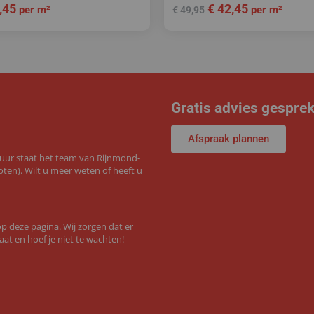
,45
€
42,45
per m²
per m²
€
49,95
Gratis advies gespre
Afspraak plannen
 uur staat het team van Rijnmond-
ten). Wilt u meer weten of heeft u
 deze pagina. Wij zorgen dat er
aat en hoef je niet te wachten!