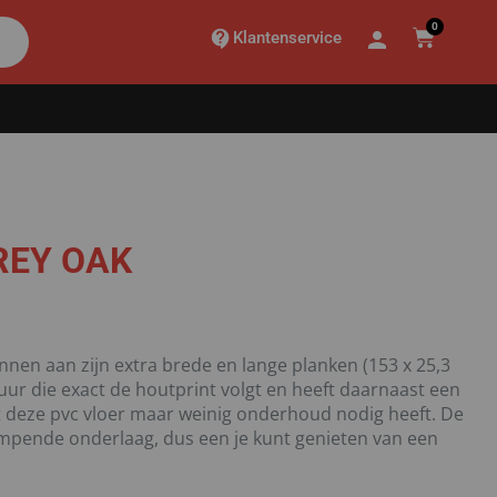
0
Klantenservice
REY OAK
nnen aan zijn extra brede en lange planken (153 x 25,3
ur die exact de houtprint volgt en heeft daarnaast een
at deze pvc vloer maar weinig onderhoud nodig heeft. De
dempende onderlaag, dus een je kunt genieten van een