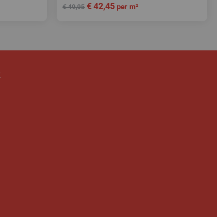
€
42,45
per m²
€
49,95
k