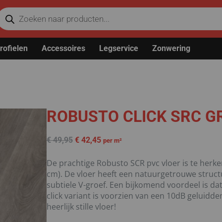
rofielen
Accessoires
Legservice
Zonwering
ROBUSTO CLICK SRC G
€
49,95
€
42,45
per m²
De prachtige Robusto SCR pvc vloer is te herke
cm). De vloer heeft een natuurgetrouwe structu
subtiele V-groef. Een bijkomend voordeel is d
click variant is voorzien van een 10dB geluid
heerlijk stille vloer!