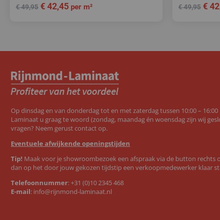
€
42,45
€
42
per m²
€
49,95
€
49,95
Op dinsdag en van donderdag tot en met zaterdag tussen 10:00 – 16:00
Laminaat u graag te woord (zondag, maandag én woensdag zijn wij geslo
vragen? Neem gerust contact op.
Eventuele afwijkende openingstijden
Tip!
Maak voor je showroombezoek een afspraak via de button rechts op
dan op het door jouw gekozen tijdstip een verkoopmedewerker klaar st
Telefoonnummer
:
+31 (0)10 2345 468
E-mail
:
info@rijnmond-laminaat.nl