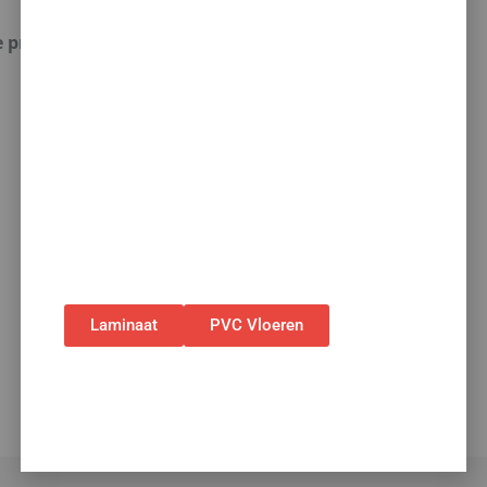
korting op álle vloeren
e producten.
met toebehoren! 🌞🍧🏖️
✅Ontvang tijdelijk 10%
EXTRA
korting op je
nieuwe vloer met toebehoren.
✅Gebruik de code: ZOMER2026
✅Geldig t/m 31 augustus 2026 en alleen bij
bestellingen via de webshop. (Niet in
combinatie met andere acties.)
Laminaat
PVC Vloeren