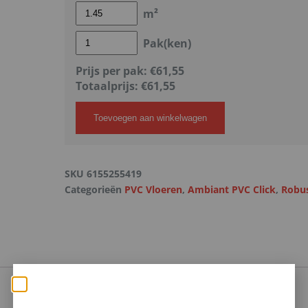
m²
Pak(ken)
Prijs per pak:
€61,55
Totaalprijs:
€
61,55
Toevoegen aan winkelwagen
SKU
6155255419
Categorieën
PVC Vloeren
,
Ambiant PVC Click
,
Robu
Zomerse deals: nu 10%