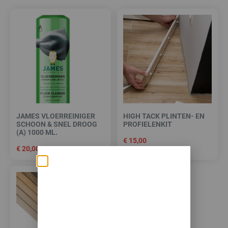
JAMES VLOERREINIGER
HIGH TACK PLINTEN- EN
SCHOON & SNEL DROOG
PROFIELENKIT
(A) 1000 ML.
€
15,00
€
20,00
Zomerse deals: nu
10% korting op álle
vloeren met
toebehoren! 🌞🍧🏖️