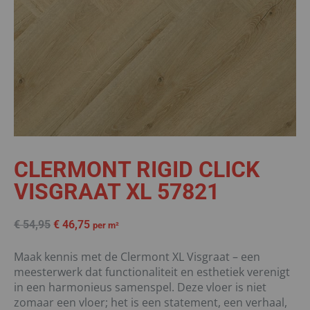
CLERMONT RIGID CLICK
VISGRAAT XL 57821
€
54,95
€
46,75
per m²
Maak kennis met de Clermont XL Visgraat – een
meesterwerk dat functionaliteit en esthetiek verenigt
in een harmonieus samenspel. Deze vloer is niet
zomaar een vloer; het is een statement, een verhaal,