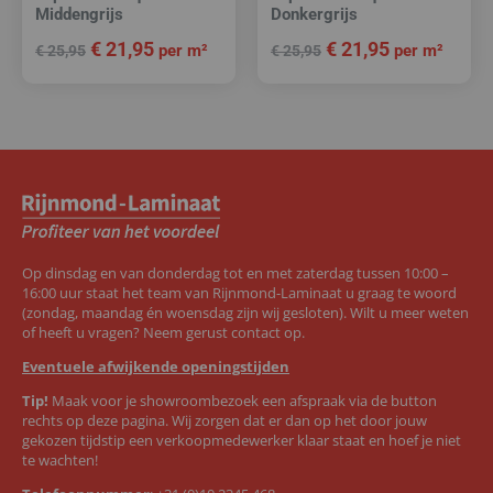
Middengrijs
Donkergrijs
€
21,95
€
21,95
per m²
per m²
€
25,95
€
25,95
Op dinsdag en van donderdag tot en met zaterdag tussen 10:00 –
16:00 uur staat het team van Rijnmond-Laminaat u graag te woord
(zondag, maandag én woensdag zijn wij gesloten). Wilt u meer weten
of heeft u vragen? Neem gerust contact op.
Eventuele afwijkende openingstijden
Tip!
Maak voor je showroombezoek een afspraak via de button
rechts op deze pagina. Wij zorgen dat er dan op het door jouw
gekozen tijdstip een verkoopmedewerker klaar staat en hoef je niet
te wachten!