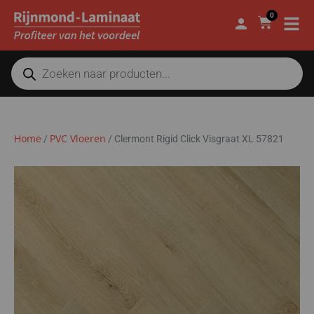
0
Home
PVC Vloeren
/
/
Clermont Rigid Click Visgraat XL 57821