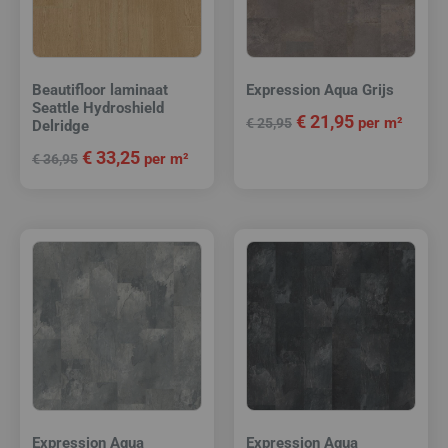
Beautifloor laminaat
Expression Aqua Grijs
Seattle Hydroshield
€
21,95
per m²
€
25,95
Delridge
€
33,25
per m²
€
36,95
Expression Aqua
Expression Aqua