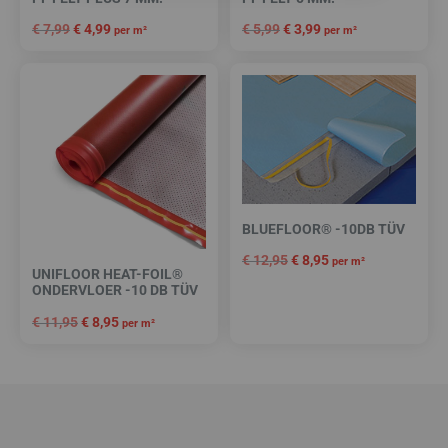
€
7,99
€
4,99
€
5,99
€
3,99
per m²
per m²
BLUEFLOOR® -10DB TÜV
€
12,95
€
8,95
per m²
UNIFLOOR HEAT-FOIL®
ONDERVLOER -10 DB TÜV
€
11,95
€
8,95
per m²