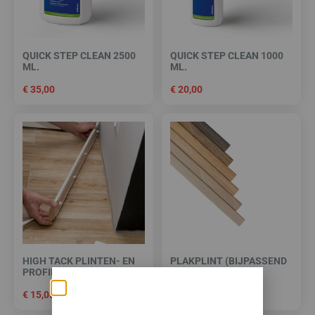
QUICK STEP CLEAN 2500
QUICK STEP CLEAN 1000
ML.
ML.
€
35,00
€
20,00
HIGH TACK PLINTEN- EN
PLAKPLINT (BIJPASSEND
PROFIELENKIT
IN KLEUR)
€
15,00
€
7,95
Zomerse deals: nu