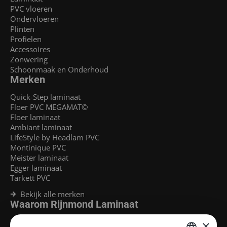
PVC vloeren
Ondervloeren
Plinten
Profielen
Accessoires
Zonwering
Schoonmaak en Onderhoud
Merken
Quick-Step laminaat
Floer PVC MEGAMAT©
Floer laminaat
Ambiant laminaat
LifeStyle by Headlam PVC
Montinique PVC
Meister laminaat
Egger laminaat
Tarkett PVC
Bekijk alle merken
Waarom Rijnmond Laminaat
Legservice
×