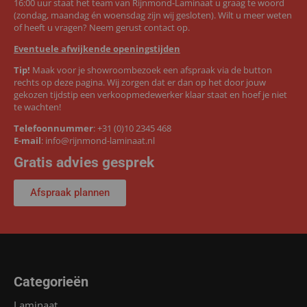
16:00 uur staat het team van Rijnmond-Laminaat u graag te woord
(zondag, maandag én woensdag zijn wij gesloten). Wilt u meer weten
of heeft u vragen? Neem gerust contact op.
Eventuele afwijkende openingstijden
Tip!
Maak voor je showroombezoek een afspraak via de button
rechts op deze pagina. Wij zorgen dat er dan op het door jouw
gekozen tijdstip een verkoopmedewerker klaar staat en hoef je niet
te wachten!
Telefoonnummer
:
+31 (0)10 2345 468
E-mail
:
info@rijnmond-laminaat.nl
Gratis advies gesprek
Afspraak plannen
Categorieën
Laminaat