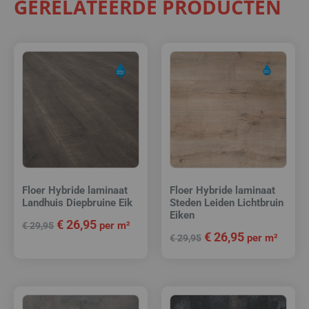
GERELATEERDE PRODUCTEN
Floer Hybride laminaat
Floer Hybride laminaat
Landhuis Diepbruine Eik
Steden Leiden Lichtbruin
Eiken
€
26,95
per m²
€
29,95
€
26,95
per m²
€
29,95