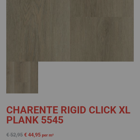
CHARENTE RIGID CLICK XL
PLANK 5545
€
52,95
€
44,95
per m²