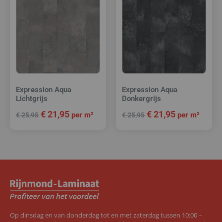
Expression Aqua
Expression Aqua
Lichtgrijs
Donkergrijs
€
21,95
€
21,95
per m²
per m²
€
25,95
€
25,95
Op dinsdag en van donderdag tot en met zaterdag tussen 10:00 –