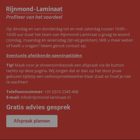
Op dinsdag en van donderdag tot en met zaterdag tussen 10:00 –
16:00 uur staat het team van Rijnmond-Laminaat u graag te woord
(zondag, maandag én woensdag zijn wij gesloten). Wilt u meer weten
of heeft u vragen? Neem gerust contact op.
Eventuele afwijkende openingstijden
Tip!
Maak voor je showroombezoek een afspraak via de button
rechts op deze pagina. Wij zorgen dat er dan op het door jouw
gekozen tijdstip een verkoopmedewerker klaar staat en hoef je niet
te wachten!
Telefoonnummer
:
+31 (0)10 2345 468
E-mail
:
info@rijnmond-laminaat.nl
Gratis advies gesprek
Afspraak plannen