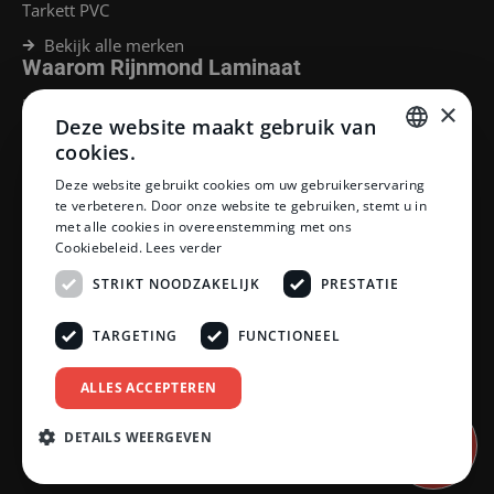
Tarkett PVC
Bekijk alle merken
Waarom Rijnmond Laminaat
Legservice
×
Deze website maakt gebruik van
Laminaat Capelle aan den Ijssel
Laminaat voor vloerverwarming
cookies.
Goedkoop laminaat Rotterdam
DUTCH
Deze website gebruikt cookies om uw gebruikerservaring
Klantenservice
te verbeteren. Door onze website te gebruiken, stemt u in
DUTCH
met alle cookies in overeenstemming met ons
Betaalmethoden
Cookiebeleid.
Lees verder
Openingstijden showroom
Afhalen en bezorgen
STRIKT NOODZAKELIJK
PRESTATIE
Retourprocedure
Veelgestelde vragen
TARGETING
FUNCTIONEEL
Legservice
Neem contact op
Reviewpolicy
ALLES ACCEPTEREN
Privacy policy
Algemene voorwaarden
DETAILS WEERGEVEN
Afspraak
inplannen