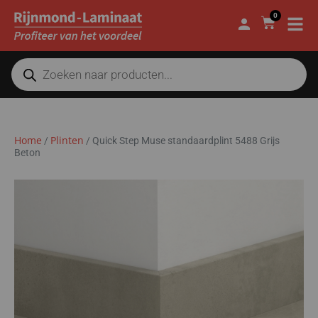
0
Home
Plinten
/
/
Quick Step Muse standaardplint 5488 Grijs
Beton