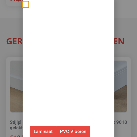
Zomerse deals: nu
10% korting op álle
vloeren met
toebehoren! 🌞🍧🏖️
GERELATEERDE PRODUCTEN
✅Ontvang tijdelijk 10%
EXTRA
korting op je nieuwe vloer met
toebehoren.
✅Gebruik de code: ZOMER2026
✅Geldig t/m 31 augustus 2026 en
alleen bij bestellingen via de
webshop. (Niet in combinatie
met andere acties.)
Stijlplint Praag Wit 9010
Stijlplint Milaan Wit 9010
gelakt 9 cm.
gelakt 9 cm.
Laminaat
PVC Vloeren