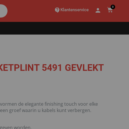
0
Klantenservice
KETPLINT 5491 GEVLEKT
t vormen de elegante finishing touch voor elke
 een groef waarin u kabels kunt verbergen.
egeven worden.