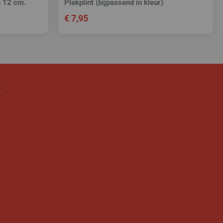
e 12 cm.
Plakplint (bijpassend in kleur)
€
7,95
k