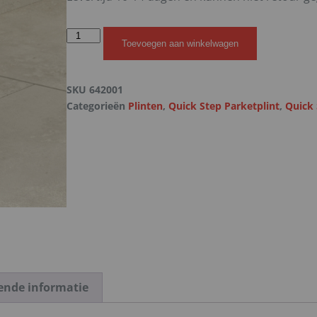
Toevoegen aan winkelwagen
SKU
642001
Categorieën
Plinten
,
Quick Step Parketplint
,
Quick 
ende informatie