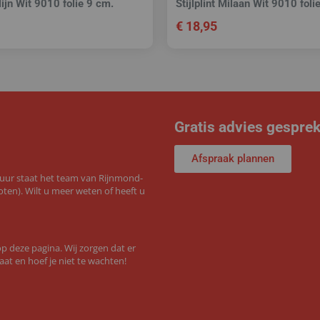
rlijn Wit 9010 folie 9 cm.
Stijlplint Milaan Wit 9010 foli
€
18,95
Gratis advies gespre
Afspraak plannen
 uur staat het team van Rijnmond-
ten). Wilt u meer weten of heeft u
 deze pagina. Wij zorgen dat er
aat en hoef je niet te wachten!