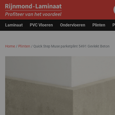
Laminaat
PVC Vloeren
Ondervloeren
Plinten
P
Home
Plinten
/
/
Quick Step Muse parketplint 5491 Gevlekt Beton