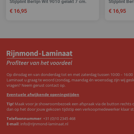
Stijlplint Berlijn Wit 9010 gelakt 7 cm.
Stijlplint Be
€
16,95
€
16,95
Op dinsdag en van donderdag tot en met zaterdag tussen 10:00 – 16:00
Laminaat u graag te woord (zondag, maandag én woensdag zijn wij geslo
vragen? Neem gerust contact op.
Eventuele afwijkende openingstijden
Tip!
Maak voor je showroombezoek een afspraak via de button rechts op
dan op het door jouw gekozen tijdstip een verkoopmedewerker klaar st
Telefoonnummer
:
+31 (0)10 2345 468
E-mail
:
info@rijnmond-laminaat.nl