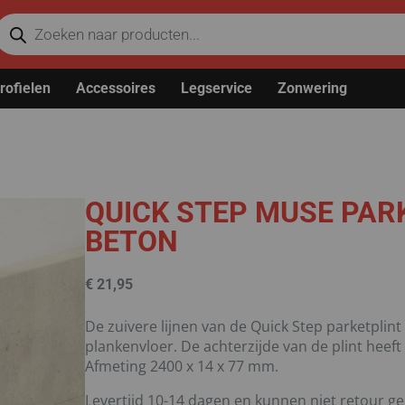
rofielen
Accessoires
Legservice
Zonwering
QUICK STEP MUSE PAR
BETON
€
21,95
De zuivere lijnen van de Quick Step parketplin
plankenvloer. De achterzijde van de plint heeft
Afmeting 2400 x 14 x 77 mm.
Levertijd 10-14 dagen en kunnen niet retour g