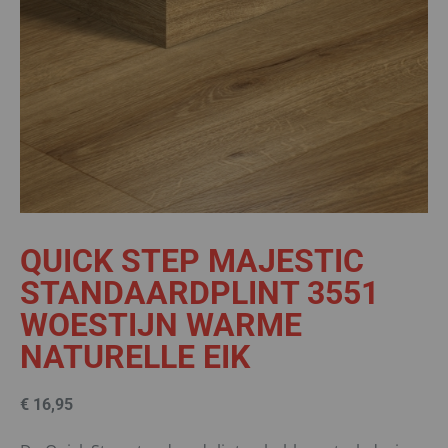
QUICK STEP MAJESTIC
STANDAARDPLINT 3551
WOESTIJN WARME
NATURELLE EIK
€
16,95