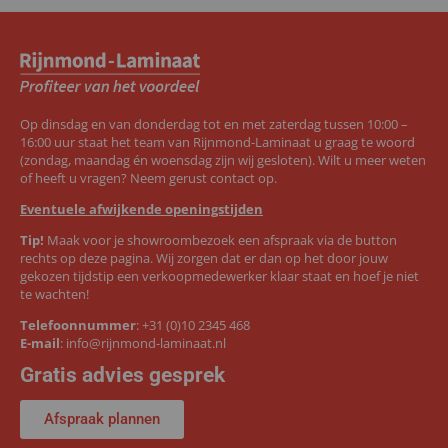
Op dinsdag en van donderdag tot en met zaterdag tussen 10:00 –
16:00 uur staat het team van Rijnmond-Laminaat u graag te woord
(zondag, maandag én woensdag zijn wij gesloten). Wilt u meer weten
of heeft u vragen? Neem gerust contact op.
Eventuele afwijkende openingstijden
Tip!
Maak voor je showroombezoek een afspraak via de button
rechts op deze pagina. Wij zorgen dat er dan op het door jouw
gekozen tijdstip een verkoopmedewerker klaar staat en hoef je niet
te wachten!
Telefoonnummer
:
+31 (0)10 2345 468
E-mail
:
info@rijnmond-laminaat.nl
Gratis advies gesprek
Afspraak plannen