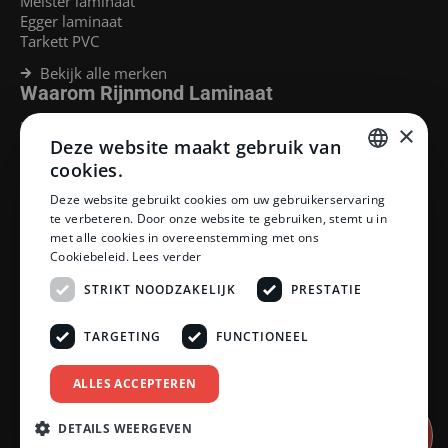
Meister laminaat
Egger laminaat
Tarkett PVC
Bekijk alle merken
Waarom Rijnmond Laminaat
Legservice
×
Deze website maakt gebruik van
Laminaat Capelle aan den Ijssel
Laminaat voor vloerverwarming
cookies.
Goedkoop laminaat Rotterdam
DUTCH
Deze website gebruikt cookies om uw gebruikerservaring
Klantenservice
te verbeteren. Door onze website te gebruiken, stemt u in
DUTCH
met alle cookies in overeenstemming met ons
Betaalmethoden
Cookiebeleid.
Lees verder
Openingstijden showroom
Afhalen en bezorgen
STRIKT NOODZAKELIJK
PRESTATIE
Retourprocedure
Veelgestelde vragen
TARGETING
FUNCTIONEEL
Legservice
Neem contact op
Reviewpolicy
ALLES ACCEPTEREN
Privacy policy
Algemene voorwaarden
DETAILS WEERGEVEN
Afspraak