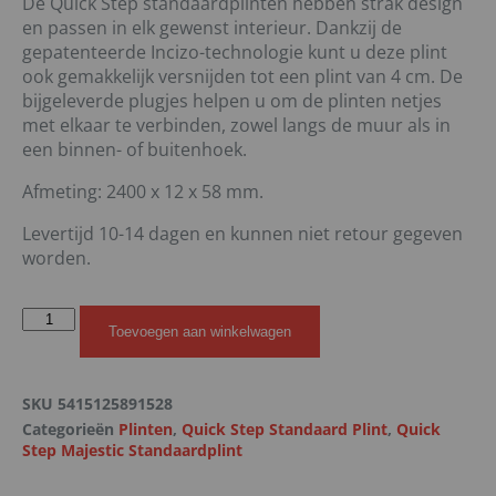
De Quick Step standaardplinten hebben strak design
en passen in elk gewenst interieur. Dankzij de
gepatenteerde Incizo-technologie kunt u deze plint
ook gemakkelijk versnijden tot een plint van 4 cm. De
bijgeleverde plugjes helpen u om de plinten netjes
met elkaar te verbinden, zowel langs de muur als in
een binnen- of buitenhoek.
Afmeting: 2400 x 12 x 58 mm.
Levertijd 10-14 dagen en kunnen niet retour gegeven
worden.
Toevoegen aan winkelwagen
SKU
5415125891528
Categorieën
Plinten
,
Quick Step Standaard Plint
,
Quick
Step Majestic Standaardplint