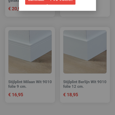
gelakt 12 cm.
9010 folie 9 cm.
€
20,95
€
16,95
Stijlplint Milaan Wit 9010
Stijlplint Berlijn Wit 9010
folie 9 cm.
folie 12 cm.
€
16,95
€
18,95