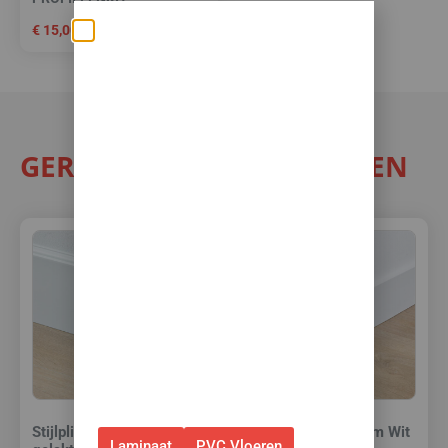
€
15,00
Zomerse deals: nu
10% korting op álle
vloeren met
toebehoren! 🌞🍧🏖️
GERELATEERDE PRODUCTEN
✅Ontvang tijdelijk 10%
EXTRA
korting op je nieuwe vloer met
toebehoren.
✅Gebruik de code: ZOMER2026
✅Geldig t/m 31 augustus 2026 en
alleen bij bestellingen via de
webshop. (Niet in combinatie
met andere acties.)
Stijlplint Praag Wit 9010
Stijlplint Amsterdam Wit
Laminaat
PVC Vloeren