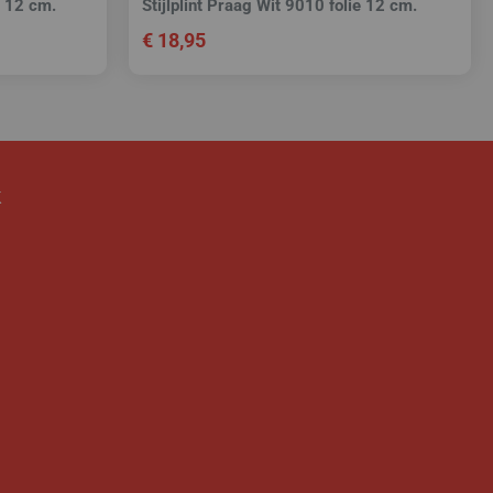
ie 12 cm.
Stijlplint Praag Wit 9010 folie 12 cm.
€
18,95
k