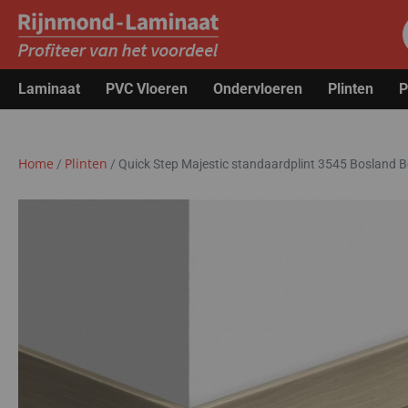
Laminaat
PVC Vloeren
Ondervloeren
Plinten
P
Home
Plinten
/
/
Quick Step Majestic standaardplint 3545 Bosland B