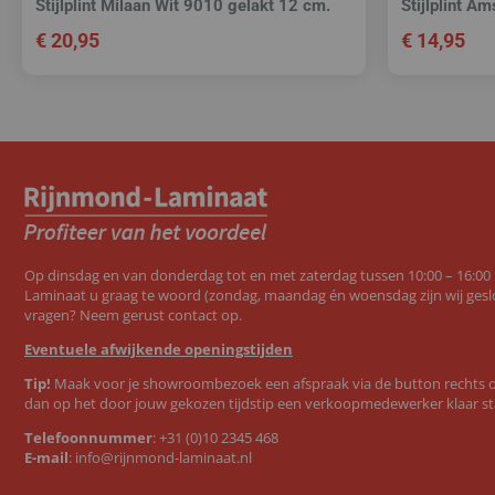
Stijlplint Milaan Wit 9010 gelakt 12 cm.
Stijlplint A
€
20,95
€
14,95
Op dinsdag en van donderdag tot en met zaterdag tussen 10:00 – 16:00
Laminaat u graag te woord (zondag, maandag én woensdag zijn wij geslo
vragen? Neem gerust contact op.
Eventuele afwijkende openingstijden
Tip!
Maak voor je showroombezoek een afspraak via de button rechts op
dan op het door jouw gekozen tijdstip een verkoopmedewerker klaar st
Telefoonnummer
:
+31 (0)10 2345 468
E-mail
:
info@rijnmond-laminaat.nl