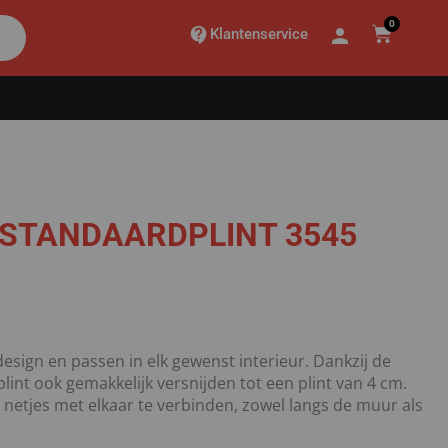
0
Klantenservice
 STANDAARDPLINT 3545
sign en passen in elk gewenst interieur. Dankzij de
int ook gemakkelijk versnijden tot een plint van 4 cm.
 netjes met elkaar te verbinden, zowel langs de muur als