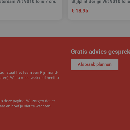
msterdam Wit 9010 folie 7 cm.
Stijlplint Berlijn Wit 9010 fol
€
18,95
Gratis advies gespre
Afspraak plannen
 uur staat het team van Rijnmond-
ten). Wilt u meer weten of heeft u
 deze pagina. Wij zorgen dat er
aat en hoef je niet te wachten!