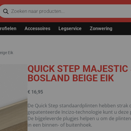
rofielen
Accessoires
Legservice
Zonwering
eige Eik
QUICK STEP MAJESTIC
BOSLAND BEIGE EIK
€
16,95
De Quick Step standaardplinten hebben strak de
gepatenteerde Incizo-technologie kunt u deze pl
De bijgeleverde plugjes helpen u om de plinten
in een binnen- of buitenhoek.