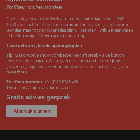
Op dinsdag en van donderdag tot en met zaterdag tussen 10:00 –
16:00 uur staat het team van Rijnmond-Laminaat u graag te woord
(zondag, maandag én woensdag zijn wij gesloten). Wilt u meer weten
of heeft u vragen? Neem gerust contact op.
Eventuele afwijkende openingstijden
Tip!
Maak voor je showroombezoek een afspraak via de button
rechts op deze pagina. Wij zorgen dat er dan op het door jouw
gekozen tijdstip een verkoopmedewerker klaar staat en hoef je niet
te wachten!
Telefoonnummer
:
+31 (0)10 2345 468
E-mail
:
info@rijnmond-laminaat.nl
Gratis advies gesprek
Afspraak plannen