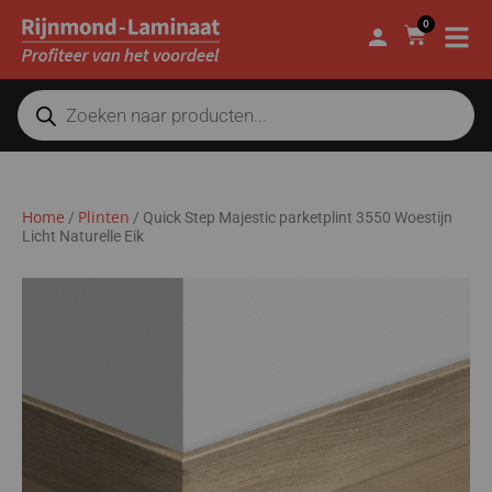
0
Home
Plinten
/
/
Quick Step Majestic parketplint 3550 Woestijn
Licht Naturelle Eik