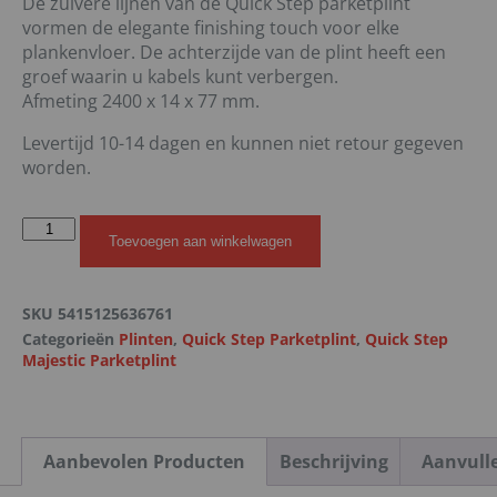
De zuivere lijnen van de Quick Step parketplint
vormen de elegante finishing touch voor elke
plankenvloer. De achterzijde van de plint heeft een
groef waarin u kabels kunt verbergen.
Afmeting 2400 x 14 x 77 mm.
Levertijd 10-14 dagen en kunnen niet retour gegeven
worden.
Toevoegen aan winkelwagen
SKU
5415125636761
Categorieën
Plinten
,
Quick Step Parketplint
,
Quick Step
Majestic Parketplint
Aanbevolen Producten
Beschrijving
Aanvull