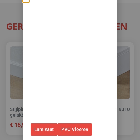
Zomerse deals: nu
10% korting op álle
GERELATEERDE PRODUCTEN
vloeren met
toebehoren! 🌞🍧🏖️
✅Ontvang tijdelijk 10%
EXTRA
korting op je nieuwe vloer met
toebehoren.
✅Gebruik de code: ZOMER2026
✅Geldig t/m 31 augustus 2026 en
alleen bij bestellingen via de
webshop. (Niet in combinatie
Stijlplint Praag Wit 9010
Stijlplint Milaan Wit 9010
met andere acties.)
gelakt 7 cm.
gelakt 12 cm.
€
16,95
€
20,95
Laminaat
PVC Vloeren