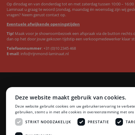
Op dinsdag en van donderdag tot en met zaterdag tussen 10:00 – 16:00
Laminaat u graag te woord (zondag, maandag én woensdag zijn wij geslo
vragen? Neem gerust contact op.
Eventuele afwijkende openingstijden
Tip!
Maak voor je showroombezoek een afspraak via de button rechts op
dan op het door jouw gekozen tijdstip een verkoopmedewerker klaar st
Telefoonnummer
:
+31 (0)10 2345 468
E-mail
:
info@rijnmond-laminaat.nl
Categorieën
Merken
Deze website maakt gebruik van cookies.
Laminaat
Quick-Step l
Deze website gebruikt cookies om uw gebruikerservaring te verbete
PVC vloeren
Floer PVC 
gebruiken, stemt u in met alle cookies in overeenstemming met ons
Ondervloeren
Floer lamina
Plinten
Ambiant lam
STRIKT NOODZAKELIJK
PRESTATIE
TAR
Profielen
LifeStyle by
Accessoires
Montinique 