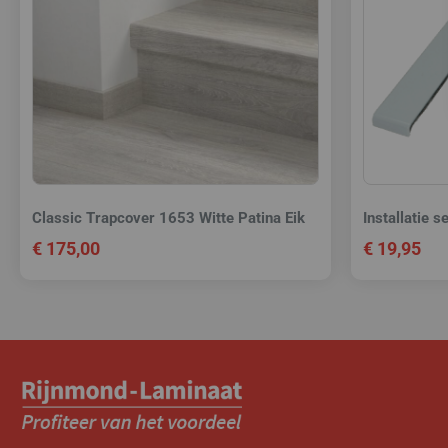
Classic Trapcover 1653 Witte Patina Eik
Installatie 
€
175,00
€
19,95