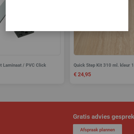
set Laminaat / PVC Click
Quick Step Kit 310 ml. kleur 
€
24,95
Gratis advies gespre
Afspraak plannen