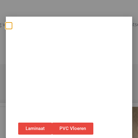
ng voor plaatsen waar u geen plinten of profielen kunt plaat
Zomerse deals: nu 10%
korting op álle vloeren
met toebehoren! 🌞🍧🏖️
✅Ontvang tijdelijk 10%
EXTRA
korting op je
nieuwe vloer met toebehoren.
✅Gebruik de code: ZOMER2026
✅Geldig t/m 31 augustus 2026 en alleen bij
bestellingen via de webshop. (Niet in
combinatie met andere acties.)
Laminaat
PVC Vloeren