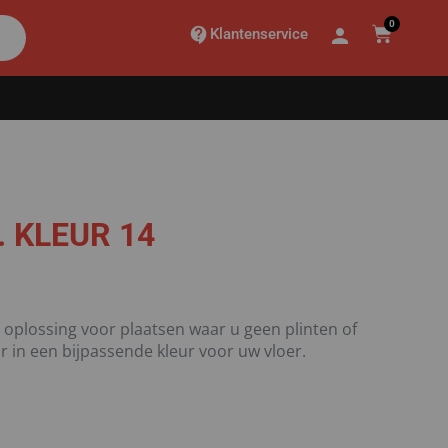
0
Klantenservice
. KLEUR 14
e oplossing voor plaatsen waar u geen plinten of
r in een bijpassende kleur voor uw vloer.