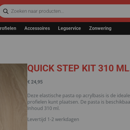
rofielen
Accessoires
Legservice
Zonwering
QUICK STEP KIT 310 ML
€
24,95
Deze elastische pasta op acrylbasis is de ideal
profielen kunt plaatsen. De pasta is beschikbaa
Inhoud 310 ml.
Levertijd 1-2 werkdagen