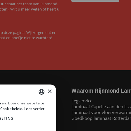
 uur staat het team van Rijnmond-
ten). Wilt u meer weten of heeft u
 deze pagina. Wij zorgen dat er
aat en hoef je niet te wachten!
×
Waarom Rijnmond Lam
aminaat
Legservice
ren. Door onze website te
MEGAMAT©
Laminaat Capelle aan den Ijss
DUTCH
 Cookiebeleid.
Lees verder
at
Laminaat voor vloerverwarm
DUTCH
inaat
Goedkoop laminaat Rotterd
GETING
 Headlam PVC
PVC