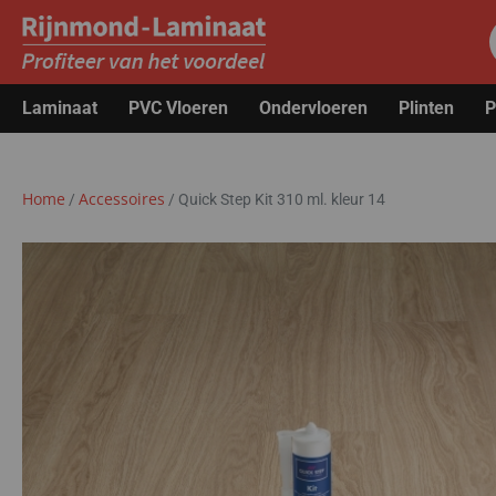
Laminaat
PVC Vloeren
Ondervloeren
Plinten
P
Home
Accessoires
/
/
Quick Step Kit 310 ml. kleur 14