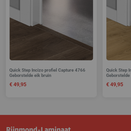
Quick Step Incizo profiel Capture 4766
Quick Step I
Geborstelde eik bruin
Geborstelde
€
49,95
€
49,95