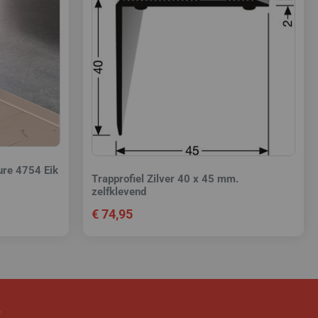
ture 4754 Eik
Trapprofiel Zilver 40 x 45 mm.
zelfklevend
€
74,95
k