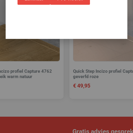
ncizo profiel Capture 4762
Quick Step Incizo profiel Cap
 eik warm natuur
geverfd roze
€
49,95
Gratis advies gespre