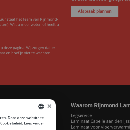
Afspraak plannen
 uur staat het team van Rijnmond-
ten). Wilt u meer weten of heeft u
 deze pagina. Wij zorgen dat er
aat en hoef je niet te wachten!
×
Waarom Rijnmond Lam
aminaat
Legservice
ren. Door onze website te
MEGAMAT©
Laminaat Capelle aan den Ijss
DUTCH
 Cookiebeleid.
Lees verder
at
Laminaat voor vloerverwarm