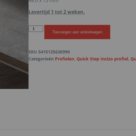
48.0 x 13 mm
Levertijd 1 tot 2 weken.
Toevoegen aan winkelwagen
SKU
5415125636990
Categorieën
Profielen
,
Quick Step Incizo profiel
,
Qu