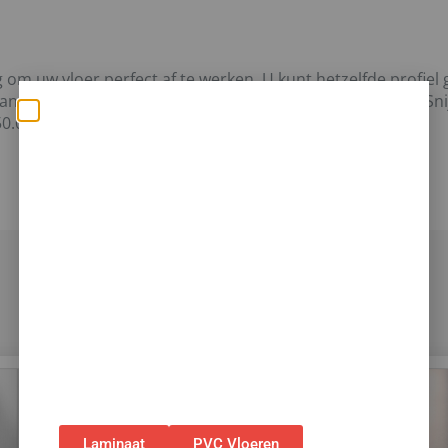
om uw vloer perfect af te werken. U kunt hetzelfde profiel
an een vloer met een muur, venster of tapijt, enzovoort. Sn
0.0 x 48.0 x 13 mm
Zomerse deals: nu 10%
korting op álle vloeren
met toebehoren! 🌞🍧🏖️
✅Ontvang tijdelijk 10%
EXTRA
korting op je
nieuwe vloer met toebehoren.
✅Gebruik de code: ZOMER2026
✅Geldig t/m 31 augustus 2026 en alleen bij
bestellingen via de webshop. (Niet in
combinatie met andere acties.)
Laminaat
PVC Vloeren