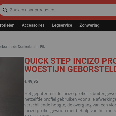
rofielen
Accessoires
Legservice
Zonwering
Geborstelde Donkerbruine Eik
QUICK STEP INCIZO PR
WOESTIJN GEBORSTELD
€
49,95
Het gepatenteerde Incizo profiel is buitengewo
hetzelfde profiel gebruiken voor alle afwerkin
verschillende hoogte, de overgang van een vloe
Incizo profiel gewoon met behulp van het meeg