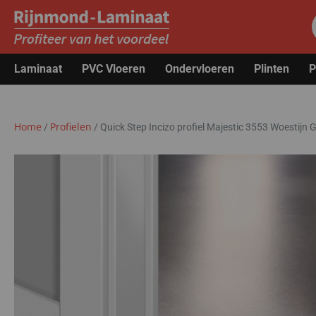
Laminaat
PVC Vloeren
Ondervloeren
Plinten
P
Home
Profielen
/
/
Quick Step Incizo profiel Majestic 3553 Woestijn 