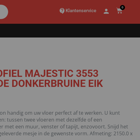
0
Klantenservice
OFIEL MAJESTIC 3553
E DONKERBRUINE EIK
on handig om uw vloer perfect af te werken. U kunt
gen: tussen twee vloeren met dezelfde of een
r met een muur, venster of tapijt, enzovoort. Snijd het
eleverde mesje in de gewenste vorm. Afmeting: 2150.0 x