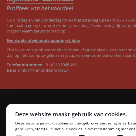
Op dinsdag en van donderdag tot en met zaterdag tussen 10:00 – 16:00
Laminaat u graag te woord (zondag, maandag én woensdag zijn wij geslo
vragen? Neem gerust contact op.
Eventuele afwijkende openingstijden
Tip!
Maak voor je showroombezoek een afspraak via de button rechts op
dan op het door jouw gekozen tijdstip een verkoopmedewerker klaar st
Telefoonnummer
:
+31 (0)10 2345 468
E-mail
:
info@rijnmond-laminaat.nl
Categorieën
Merken
Deze website maakt gebruik van cookies.
Laminaat
Quick-Step l
Deze website gebruikt cookies om uw gebruikerservaring te verbete
PVC vloeren
Floer PVC 
gebruiken, stemt u in met alle cookies in overeenstemming met ons
Ondervloeren
Floer lamina