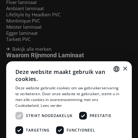
Floer laminaat
Ambiant laminaat
LifeStyle by Headlam PVC
Montinique PVC
Meister laminaat
Egger laminaat
Tarkett PVC
Bekijk alle merken
Waarom Rijnmond Laminaat
Legservice
×
Deze website maakt gebruik van
Laminaat Capelle aan den Ijssel
Laminaat voor vloerverwarming
cookies.
Goedkoop laminaat Rotterdam
DUTCH
Deze website gebruikt cookies om uw gebruikerservaring
Klantenservice
te verbeteren. Door onze website te gebruiken, stemt u in
DUTCH
met alle cookies in overeenstemming met ons
Betaalmethoden
Cookiebeleid.
Lees verder
Openingstijden showroom
Afhalen en bezorgen
STRIKT NOODZAKELIJK
PRESTATIE
Retourprocedure
Veelgestelde vragen
TARGETING
FUNCTIONEEL
Legservice
Neem contact op