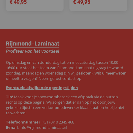
€
49,95
€
49,95
Op dinsdag en van donderdag tot en met zaterdag tussen 10:00 –
16:00 uur staat het team van Rijnmond-Laminaat u graag te woord
(zondag, maandag én woensdag zijn wij gesloten). Wilt u meer weten
of heeft u vragen? Neem gerust contact op.
Eventuele afwijkende openingstijden
Tip!
Maak voor je showroombezoek een afspraak via de button
rechts op deze pagina. Wij zorgen dat er dan op het door jouw
gekozen tijdstip een verkoopmedewerker klaar staat en hoef je niet
te wachten!
Telefoonnummer
:
+31 (0)10 2345 468
E-mail
:
info@rijnmond-laminaat.nl