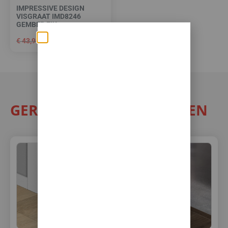
IMPRESSIVE DESIGN
VISGRAAT IMD8246
GEMBER EIK
€
43,95
€
39,50
per m²
Zomerse deals: nu
10% korting op álle
vloeren met
toebehoren! 🌞🍧🏖️
GERELATEERDE PRODUCTEN
✅Ontvang tijdelijk 10%
EXTRA
korting op je nieuwe vloer met
toebehoren.
✅Gebruik de code: ZOMER2026
✅Geldig t/m 31 augustus 2026 en
alleen bij bestellingen via de
webshop. (Niet in combinatie
met andere acties.)