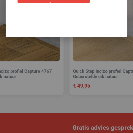
ncizo profiel Capture 4767
Quick Step Incizo profiel Cap
k natuur
Geborstelde eik natuur
€
49,95
Gratis advies gespre