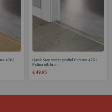
ture 4763
Quick Step Incizo profiel Capture 4751
Patina eik bruin
€
49,95
k