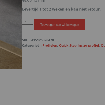
48.0 x 13 mm
Levertijd 1 tot 2 weken en kan niet retour.
Toevoegen aan winkelwagen
SKU
5415125828470
Categorieën
Profielen
,
Quick Step Incizo profiel
,
Qu