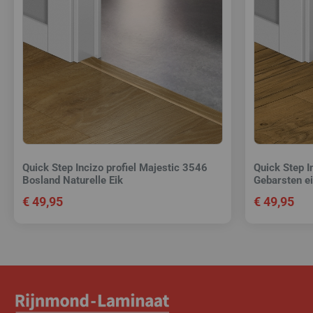
Quick Step Incizo profiel Majestic 3546
Quick Step I
Bosland Naturelle Eik
Gebarsten ei
€
49,95
€
49,95