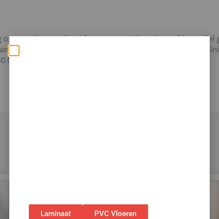
om uw vloer perfect af te werken. U kunt hetzelfde profiel
an een vloer met een muur, venster of tapijt, enzovoort. Sn
Zomerse deals: nu 10%
0.0 x 48.0 x 13 mm
korting op álle vloeren
met toebehoren! 🌞🍧🏖️
✅Ontvang tijdelijk 10%
EXTRA
korting op je
nieuwe vloer met toebehoren.
✅Gebruik de code: ZOMER2026
✅Geldig t/m 31 augustus 2026 en alleen bij
bestellingen via de webshop. (Niet in
combinatie met andere acties.)
Laminaat
PVC Vloeren