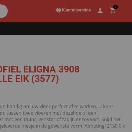
0
Klantenservice
FIEL ELIGNA 3908
E EIK (3577)
on handig om uw vloer perfect af te werken. U kunt
gen: tussen twee vloeren met dezelfde of een
r met een muur, venster of tapijt, enzovoort. Snijd het
eleverde mesje in de gewenste vorm. Afmeting: 2150.0 x