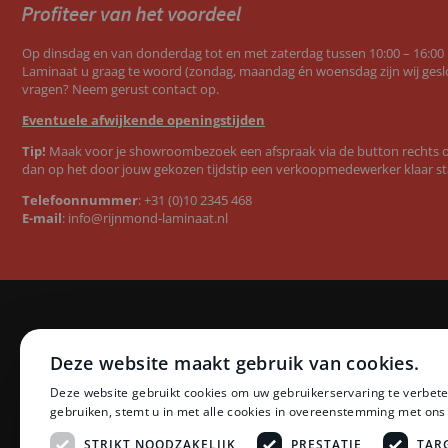
Op dinsdag en van donderdag tot en met zaterdag tussen 10:00 – 16:00
Laminaat u graag te woord (zondag, maandag én woensdag zijn wij geslo
vragen? Neem gerust contact op.
Eventuele afwijkende openingstijden
Tip!
Maak voor je showroombezoek een afspraak via de button rechts op
dan op het door jouw gekozen tijdstip een verkoopmedewerker klaar st
Telefoonnummer
:
+31 (0)10 2345 468
E-mail
:
info@rijnmond-laminaat.nl
Categorieën
Merken
Deze website maakt gebruik van cookies.
Laminaat
Quick-Step l
Deze website gebruikt cookies om uw gebruikerservaring te verbete
PVC vloeren
Floer PVC 
gebruiken, stemt u in met alle cookies in overeenstemming met ons
Ondervloeren
Floer lamina
Plinten
Ambiant lam
STRIKT NOODZAKELIJK
PRESTATIE
TAR