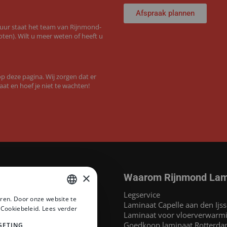
Afspraak plannen
 uur staat het team van Rijnmond-
ten). Wilt u meer weten of heeft u
 deze pagina. Wij zorgen dat er
aat en hoef je niet te wachten!
×
Waarom Rijnmond Lam
aminaat
Legservice
ren. Door onze website te
MEGAMAT©
Laminaat Capelle aan den Ijss
DUTCH
 Cookiebeleid.
Lees verder
at
Laminaat voor vloerverwarm
DUTCH
inaat
Goedkoop laminaat Rotterd
GETING