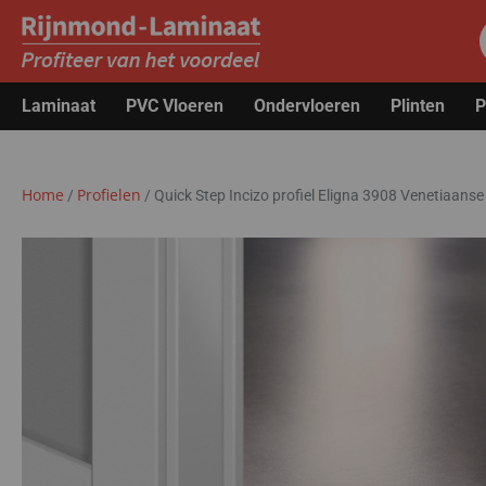
Laminaat
PVC Vloeren
Ondervloeren
Plinten
P
Home
Profielen
/
/
Quick Step Incizo profiel Eligna 3908 Venetiaanse