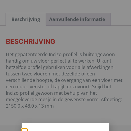
Beschrijving
Aanvullende informatie
BESCHRIJVING
Het gepatenteerde Incizo profiel is buitengewoon
handig om uw vloer perfect af te werken. U kunt
hetzelfde profiel gebruiken voor alle afwerkingen:
tussen twee vloeren met dezelfde of een
verschillende hoogte, de overgang van een vloer met
een muur, venster of tapijt, enzovoort. Snijd het
Incizo profiel gewoon met behulp van het
meegeleverde mesje in de gewenste vorm. Afmeting:
2150.0 x 48.0 x 13 mm