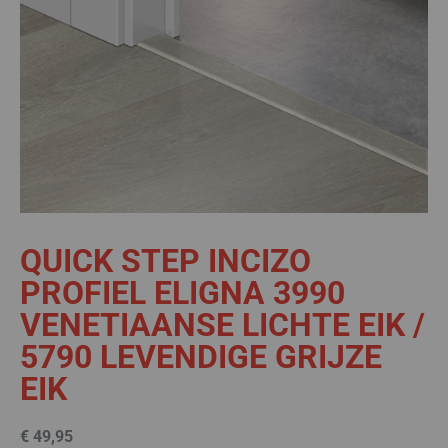
QUICK STEP INCIZO
PROFIEL ELIGNA 3990
VENETIAANSE LICHTE EIK /
5790 LEVENDIGE GRIJZE
EIK
€
49,95