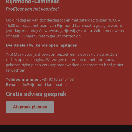
Op dinsdag en van donderdag tot en met zaterdag tussen 10:00 –
16:00 uur staat het team van Rijnmond-Laminaat u graag te woord
(zondag, maandag én woensdag zijn wij gesloten). Wilt u meer weten
of heeft u vragen? Neem gerust contact op.
Eventuele afwijkende openingstijden
Tip!
Maak voor je showroombezoek een afspraak via de button
rechts op deze pagina. Wij zorgen dat er dan op het door jouw
gekozen tijdstip een verkoopmedewerker klaar staat en hoef je niet
te wachten!
Telefoonnummer
:
+31 (0)10 2345 468
E-mail
:
info@rijnmond-laminaat.nl
Gratis advies gesprek
Afspraak plannen