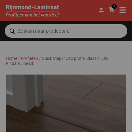
0
Home
Profielen
/
/
Quick Step Incizo profiel Classic 5800
Pindabruine Eik