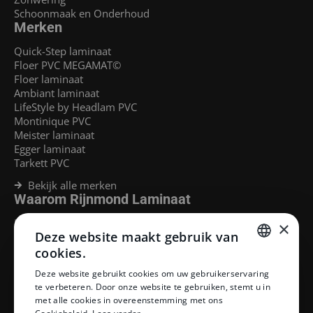
Schoonmaak en Onderhoud
Merken
Quick-Step laminaat
Floer PVC MEGAMAT©
Floer laminaat
Ambiant laminaat
LifeStyle by Headlam PVC
Montinique PVC
Meister laminaat
Egger laminaat
Tarkett PVC
Bekijk alle merken
Waarom Rijnmond Laminaat
Legservice
×
Deze website maakt gebruik van
Laminaat Capelle aan den Ijssel
Laminaat voor vloerverwarming
cookies.
Goedkoop laminaat Rotterdam
DUTCH
Deze website gebruikt cookies om uw gebruikerservaring
Klantenservice
te verbeteren. Door onze website te gebruiken, stemt u in
DUTCH
met alle cookies in overeenstemming met ons
Betaalmethoden