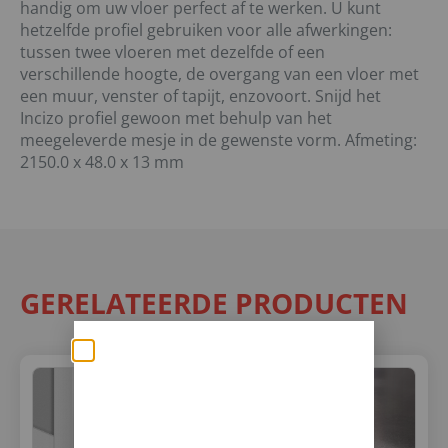
handig om uw vloer perfect af te werken. U kunt
hetzelfde profiel gebruiken voor alle afwerkingen:
tussen twee vloeren met dezelfde of een
verschillende hoogte, de overgang van een vloer met
een muur, venster of tapijt, enzovoort. Snijd het
Incizo profiel gewoon met behulp van het
meegeleverde mesje in de gewenste vorm. Afmeting:
2150.0 x 48.0 x 13 mm
GERELATEERDE PRODUCTEN
Zomerse deals: nu
10% korting op álle
vloeren met