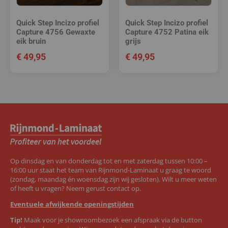
Quick Step Incizo profiel
Quick Step Incizo profiel
Capture 4756 Gewaxte
Capture 4752 Patina eik
eik bruin
grijs
€
49,95
€
49,95
Op dinsdag en van donderdag tot en met zaterdag tussen 10:00 –
16:00 uur staat het team van Rijnmond-Laminaat u graag te woord
(zondag, maandag én woensdag zijn wij gesloten). Wilt u meer weten
of heeft u vragen? Neem gerust contact op.
Eventuele afwijkende openingstijden
Tip!
Maak voor je showroombezoek een afspraak via de button