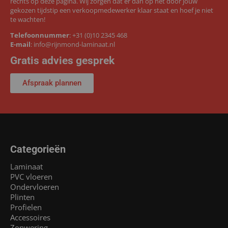
rechts op deze pagina. Wij zorgen dat er dan op het door jouw
gekozen tijdstip een verkoopmedewerker klaar staat en hoef je niet
te wachten!
Telefoonnummer
:
+31 (0)10 2345 468
E-mail
:
info@rijnmond-laminaat.nl
Gratis advies gesprek
Afspraak plannen
Categorieën
Laminaat
PVC vloeren
Ondervloeren
Plinten
Profielen
Accessoires
Zonwering