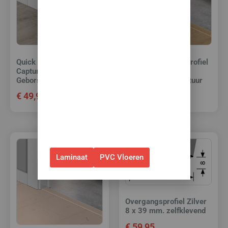
toebehoren! 🌞🍧🏖️
✅Ontvang tijdelijk 10%
EXTRA
korting op je nieuwe vloer met
toebehoren.
Quick Step Incizo profiel
Quick Step Incizo profiel
Capture 4765
Capture 4763
✅Gebruik de code: ZOMER2026
Geborstelde eik grijs
Geborstelde eik natuur
€
49,95
€
49,95
✅Geldig t/m 31 augustus 2026 en
alleen bij bestellingen via de
webshop. (Niet in combinatie
met andere acties.)
Laminaat
PVC Vloeren
Overgangsprofiel Zilver
8 x 39 mm. zelfklevend
€
59,95