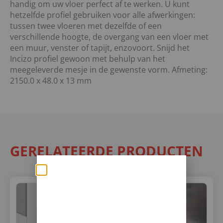
handig om uw vloer perfect af te werken. U kunt
hetzelfde profiel gebruiken voor alle afwerkingen:
tussen twee vloeren met dezelfde of een
verschillende hoogte, de overgang van een vloer met
een muur, venster of tapijt, enzovoort. Snijd het
Incizo profiel gewoon met behulp van het
meegeleverde mesje in de gewenste vorm. Afmeting:
2150.0 x 48.0 x 13 mm
GERELATEERDE PRODUCTEN
Zomerse deals: nu
10% korting op álle
vloeren met