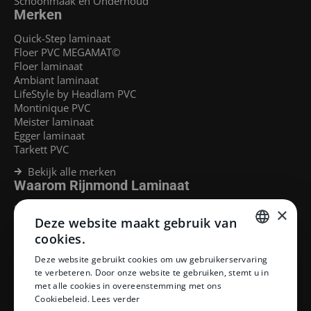
Schoonmaak en Onderhoud
Merken
Quick-Step laminaat
Floer PVC MEGAMAT©
Floer laminaat
Ambiant laminaat
LifeStyle by Headlam PVC
Montinique PVC
Meister laminaat
Egger laminaat
Tarkett PVC
Bekijk alle merken
Waarom Rijnmond Laminaat
Legservice
×
Deze website maakt gebruik van
Laminaat Capelle aan den Ijssel
Laminaat voor vloerverwarming
cookies.
Goedkoop laminaat Rotterdam
DUTCH
Deze website gebruikt cookies om uw gebruikerservaring
Klantenservice
te verbeteren. Door onze website te gebruiken, stemt u in
DUTCH
met alle cookies in overeenstemming met ons
Betaalmethoden
Cookiebeleid.
Lees verder
Openingstijden showroom