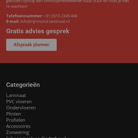
gekozen tijdstip een verkoopmedewerker klaar staat en hoef je niet
te wachten!
Telefoonnummer
:
+31 (0)10 2345 468
E-mail
:
info@rijnmond-laminaat.nl
Gratis advies gesprek
Afspraak plannen
Categorieën
Laminaat
PVC vloeren
Ondervloeren
Plinten
Profielen
Accessoires
Zonwering