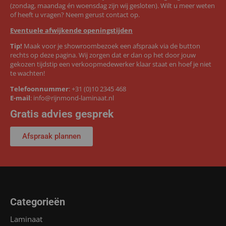
(zondag, maandag én woensdag zijn wij gesloten). Wilt u meer weten
of heeft u vragen? Neem gerust contact op.
Eventuele afwijkende openingstijden
Tip!
Maak voor je showroombezoek een afspraak via de button
rechts op deze pagina. Wij zorgen dat er dan op het door jouw
gekozen tijdstip een verkoopmedewerker klaar staat en hoef je niet
te wachten!
Telefoonnummer
:
+31 (0)10 2345 468
E-mail
:
info@rijnmond-laminaat.nl
Gratis advies gesprek
Afspraak plannen
Categorieën
Laminaat