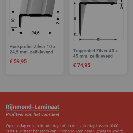
Hoekprofiel Zilver 10 x
Trapprofiel Zilver 40 x
24,5 mm. zelfklevend
45 mm. zelfklevend
€
59,95
€
74,95
Op dinsdag en van donderdag tot en met zaterdag tussen 10:00 –
16:00 uur staat het team van Rijnmond-Laminaat u graag te woord