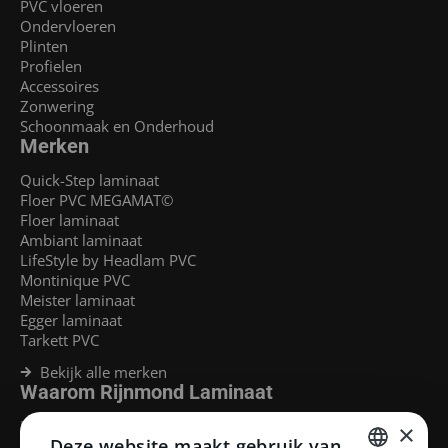
PVC vloeren
Ondervloeren
Plinten
Profielen
Accessoires
Zonwering
Schoonmaak en Onderhoud
Merken
Quick-Step laminaat
Floer PVC MEGAMAT©
Floer laminaat
Ambiant laminaat
LifeStyle by Headlam PVC
Montinique PVC
Meister laminaat
Egger laminaat
Tarkett PVC
Bekijk alle merken
Waarom Rijnmond Laminaat
Legservice
×
Deze website maakt gebruik van
Laminaat Capelle aan den Ijssel