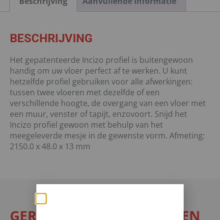
Beschrijving
Aanvullende informatie
BESCHRIJVING
Het gepatenteerde Incizo profiel is buitengewoon
handig om uw vloer perfect af te werken. U kunt
hetzelfde profiel gebruiken voor alle afwerkingen:
tussen twee vloeren met dezelfde of een
verschillende hoogte, de overgang van een vloer met
een muur, venster of tapijt, enzovoort. Snijd het
Incizo profiel gewoon met behulp van het
meegeleverde mesje in de gewenste vorm. Afmeting:
2150.0 x 48.0 x 13 mm
Zomerse deals: nu
GERELATEERDE PRODUCTEN