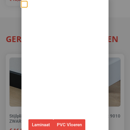
Zomerse deals: nu
10% korting op álle
vloeren met
toebehoren! 🌞🍧🏖️
GERELATEERDE PRODUCTEN
✅Ontvang tijdelijk 10%
EXTRA
korting op je nieuwe vloer met
toebehoren.
✅Gebruik de code: ZOMER2026
✅Geldig t/m 31 augustus 2026 en
alleen bij bestellingen via de
webshop. (Niet in combinatie
met andere acties.)
Stijlplint Amsterdam
Stijlplint Berlijn Wit 9010
ZWART folie 7 cm.
gelakt 12 cm.
Laminaat
PVC Vloeren