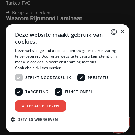
Tarkett PVC
Bekijk alle merken
Waarom Rijnmond Laminaat
Legservice
×
Deze website maakt gebruik van
Laminaat Capelle aan den Ijssel
Laminaat voor vloerverwarming
cookies.
Goedkoop laminaat Rotterdam
DUTCH
Deze website gebruikt cookies om uw gebruikerservaring
Klantenservice
te verbeteren. Door onze website te gebruiken, stemt u in
DUTCH
met alle cookies in overeenstemming met ons
Betaalmethoden
Cookiebeleid.
Lees verder
Openingstijden showroom
Afhalen en bezorgen
STRIKT NOODZAKELIJK
PRESTATIE
Retourprocedure
Veelgestelde vragen
TARGETING
FUNCTIONEEL
Legservice
Neem contact op
Reviewpolicy
ALLES ACCEPTEREN
Privacy policy
Algemene voorwaarden
DETAILS WEERGEVEN
Afspraak
inplannen