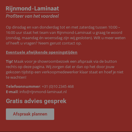
Op dinsdag en van donderdag tot en met zaterdag tussen 10:00 –
16:00 uur staat het team van Rijnmond-Laminaat u graag te woord
(zondag, maandag én woensdag zijn wij gesloten). Wilt u meer weten
of heeft u vragen? Neem gerust contact op.
Eventuele afwijkende openingstijden
Tip!
Maak voor je showroombezoek een afspraak via de button
rechts op deze pagina. Wij zorgen dat er dan op het door jouw
gekozen tijdstip een verkoopmedewerker klaar staat en hoef je niet
te wachten!
Telefoonnummer
:
+31 (0)10 2345 468
E-mail
:
info@rijnmond-laminaat.nl
Gratis advies gesprek
Afspraak plannen