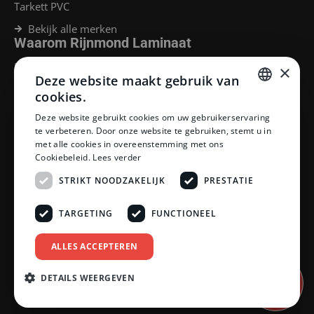
Tarkett PVC
Bekijk alle merken
Waarom Rijnmond Laminaat
Legservice
×
Deze website maakt gebruik van
Laminaat Capelle aan den Ijssel
Laminaat voor vloerverwarming
cookies.
Goedkoop laminaat Rotterdam
DUTCH
Deze website gebruikt cookies om uw gebruikerservaring
Klantenservice
te verbeteren. Door onze website te gebruiken, stemt u in
DUTCH
met alle cookies in overeenstemming met ons
Betaalmethoden
Cookiebeleid.
Lees verder
Openingstijden showroom
Afhalen en bezorgen
STRIKT NOODZAKELIJK
PRESTATIE
Retourprocedure
Veelgestelde vragen
TARGETING
FUNCTIONEEL
Legservice
Neem contact op
Reviewpolicy
ALLES ACCEPTEREN
Privacy policy
Algemene voorwaarden
DETAILS WEERGEVEN
Afspraak
inplannen