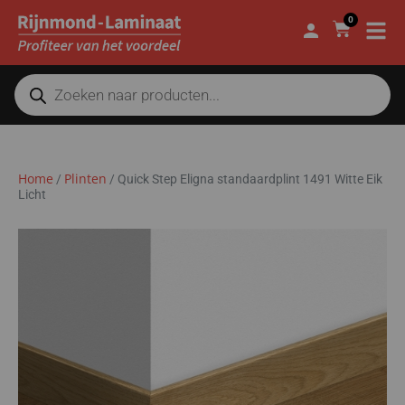
0
Home
Plinten
/
/
Quick Step Eligna standaardplint 1491 Witte Eik
Licht