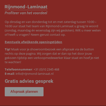
Op dinsdag en van donderdag tot en met zaterdag tussen 10:00 –
16:00 uur staat het team van Rijnmond-Laminaat u graag te woord
(zondag, maandag én woensdag zijn wij gesloten). Wilt u meer weten
of heeft u vragen? Neem gerust contact op.
Eventuele afwijkende openingstijden
Tip!
Maak voor je showroombezoek een afspraak via de button
rechts op deze pagina. Wij zorgen dat er dan op het door jouw
gekozen tijdstip een verkoopmedewerker klaar staat en hoef je niet
te wachten!
Telefoonnummer
:
+31 (0)10 2345 468
E-mail
:
info@rijnmond-laminaat.nl
Gratis advies gesprek
Afspraak plannen