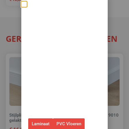
Zomerse deals: nu
10% korting op álle
vloeren met
toebehoren! 🌞🍧🏖️
GERELATEERDE PRODUCTEN
✅Ontvang tijdelijk 10%
EXTRA
korting op je nieuwe vloer met
toebehoren.
✅Gebruik de code: ZOMER2026
✅Geldig t/m 31 augustus 2026 en
alleen bij bestellingen via de
webshop. (Niet in combinatie
met andere acties.)
Stijlplint Milaan Wit 9010
Stijlplint Praag Wit 9010
gelakt 7 cm.
gelakt 7 cm.
Laminaat
PVC Vloeren