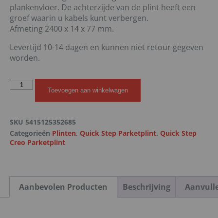
plankenvloer. De achterzijde van de plint heeft een
groef waarin u kabels kunt verbergen.
Afmeting 2400 x 14 x 77 mm.
Levertijd 10-14 dagen en kunnen niet retour gegeven
worden.
Toevoegen aan winkelwagen
SKU
5415125352685
Categorieën
Plinten
,
Quick Step Parketplint
,
Quick Step
Creo Parketplint
Aanbevolen Producten
Beschrijving
Aanvull