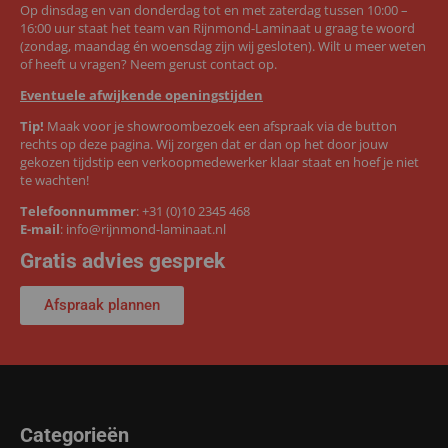
Op dinsdag en van donderdag tot en met zaterdag tussen 10:00 –
16:00 uur staat het team van Rijnmond-Laminaat u graag te woord
(zondag, maandag én woensdag zijn wij gesloten). Wilt u meer weten
of heeft u vragen? Neem gerust contact op.
Eventuele afwijkende openingstijden
Tip!
Maak voor je showroombezoek een afspraak via de button
rechts op deze pagina. Wij zorgen dat er dan op het door jouw
gekozen tijdstip een verkoopmedewerker klaar staat en hoef je niet
te wachten!
Telefoonnummer
:
+31 (0)10 2345 468
E-mail
:
info@rijnmond-laminaat.nl
Gratis advies gesprek
Afspraak plannen
Categorieën