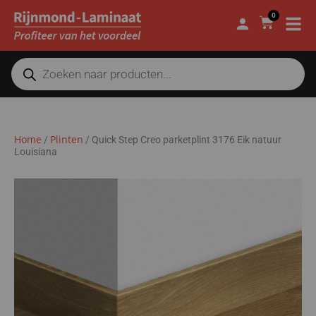
0
Home
Plinten
/
/
Quick Step Creo parketplint 3176 Eik natuur
Louisiana