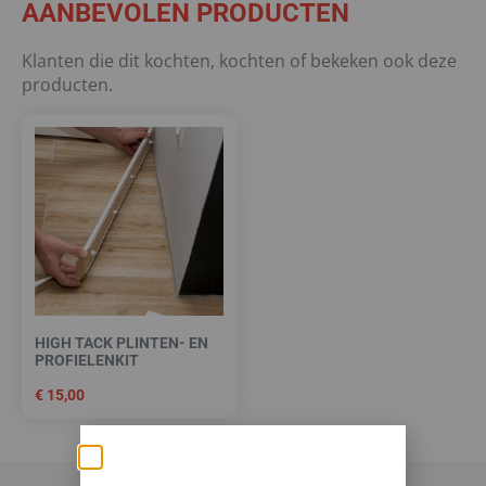
AANBEVOLEN PRODUCTEN
Klanten die dit kochten, kochten of bekeken ook deze
producten.
HIGH TACK PLINTEN- EN
PROFIELENKIT
€
15,00