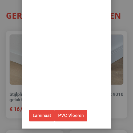
Zomerse deals: nu
10% korting op álle
GERELATEERDE PRODUCTEN
vloeren met
toebehoren! 🌞🍧🏖️
✅Ontvang tijdelijk 10%
EXTRA
korting op je nieuwe vloer met
toebehoren.
✅Gebruik de code: ZOMER2026
✅Geldig t/m 31 augustus 2026 en
alleen bij bestellingen via de
webshop. (Niet in combinatie
Stijlplint Berlijn Wit 9010
Stijlplint Milaan Wit 9010
gelakt 7 cm.
gelakt 7 cm.
met andere acties.)
€
16,95
€
16,95
Laminaat
PVC Vloeren