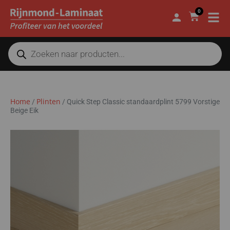
0
Home
Plinten
/
/
Quick Step Classic standaardplint 5799 Vorstige
Beige Eik