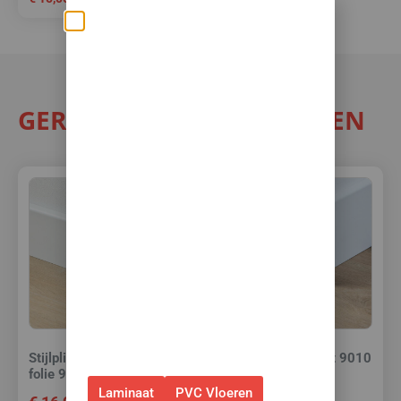
Zomerse deals: nu
10% korting op álle
vloeren met
GERELATEERDE PRODUCTEN
toebehoren! 🌞🍧🏖️
✅Ontvang tijdelijk 10%
EXTRA
korting op je nieuwe vloer met
toebehoren.
✅Gebruik de code: ZOMER2026
✅Geldig t/m 31 augustus 2026 en
alleen bij bestellingen via de
webshop. (Niet in combinatie
met andere acties.)
Stijlplint Berlijn Wit 9010
Stijlplint Berlijn Wit 9010
folie 9 cm.
folie 12 cm.
Laminaat
PVC Vloeren