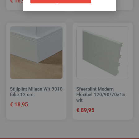
€
16,95
€
18,95
Stijlplint Milaan Wit 9010
Sfeerplint Modern
folie 12 cm.
Flexibel 120/90/70×15
wit
€
18,95
€
89,95