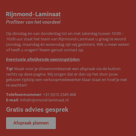
Op dinsdag en van donderdag tot en met zaterdag tussen 10:00 –
16:00 uur staat het team van Rijnmond-Laminaat u graag te woord
(zondag, maandag én woensdag zijn wij gesloten). Wilt u meer weten
of heeft u vragen? Neem gerust contact op.
Eventuele afwijkende openingstijden
Tip!
Maak voor je showroombezoek een afspraak via de button
rechts op deze pagina. Wij zorgen dat er dan op het door jouw
gekozen tijdstip een verkoopmedewerker klaar staat en hoef je niet
te wachten!
Telefoonnummer
:
+31 (0)10 2345 468
E-mail
:
info@rijnmond-laminaat.nl
Gratis advies gesprek
Afspraak plannen