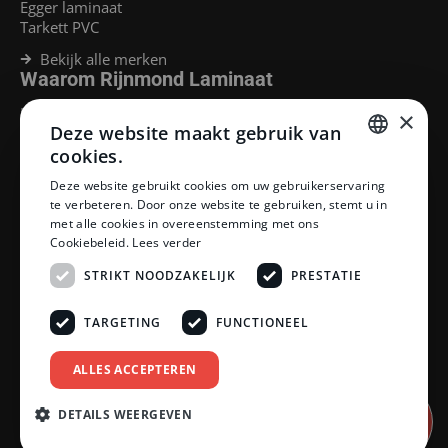
Egger laminaat
Tarkett PVC
Bekijk alle merken
Waarom Rijnmond Laminaat
Legservice
×
Deze website maakt gebruik van
Laminaat Capelle aan den Ijssel
Laminaat voor vloerverwarming
cookies.
Goedkoop laminaat Rotterdam
DUTCH
Deze website gebruikt cookies om uw gebruikerservaring
Klantenservice
te verbeteren. Door onze website te gebruiken, stemt u in
DUTCH
met alle cookies in overeenstemming met ons
Betaalmethoden
Cookiebeleid.
Lees verder
Openingstijden showroom
Afhalen en bezorgen
STRIKT NOODZAKELIJK
PRESTATIE
Retourprocedure
Veelgestelde vragen
TARGETING
FUNCTIONEEL
Legservice
Neem contact op
Reviewpolicy
ALLES ACCEPTEREN
Privacy policy
Algemene voorwaarden
DETAILS WEERGEVEN
Afspraak
inplannen