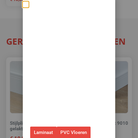
Zomerse deals: nu
10% korting op álle
vloeren met
toebehoren! 🌞🍧🏖️
GERELATEERDE PRODUCTEN
✅Ontvang tijdelijk 10%
EXTRA
korting op je nieuwe vloer met
toebehoren.
✅Gebruik de code: ZOMER2026
✅Geldig t/m 31 augustus 2026 en
alleen bij bestellingen via de
webshop. (Niet in combinatie
met andere acties.)
Stijlplint Milaan Wit 9010
Stijlplint Milaan Wit 9010
gelakt 9 cm.
gelakt 7 cm.
Laminaat
PVC Vloeren