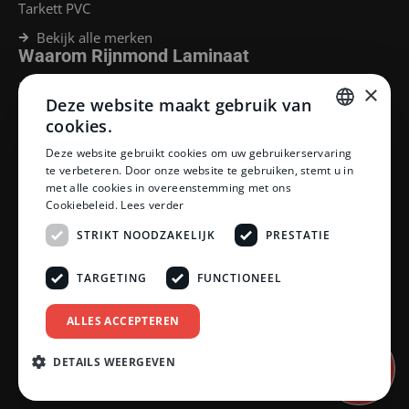
Tarkett PVC
Bekijk alle merken
Waarom Rijnmond Laminaat
Legservice
×
Deze website maakt gebruik van
Laminaat Capelle aan den Ijssel
Laminaat voor vloerverwarming
cookies.
Goedkoop laminaat Rotterdam
DUTCH
Deze website gebruikt cookies om uw gebruikerservaring
Klantenservice
te verbeteren. Door onze website te gebruiken, stemt u in
DUTCH
met alle cookies in overeenstemming met ons
Betaalmethoden
Cookiebeleid.
Lees verder
Openingstijden showroom
Afhalen en bezorgen
STRIKT NOODZAKELIJK
PRESTATIE
Retourprocedure
Veelgestelde vragen
TARGETING
FUNCTIONEEL
Legservice
Neem contact op
Reviewpolicy
ALLES ACCEPTEREN
Privacy policy
Algemene voorwaarden
DETAILS WEERGEVEN
Afspraak
inplannen