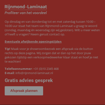
Op dinsdag en van donderdag tot en met zaterdag tussen 10:00 –
16:00 uur staat het team van Rijnmond-Laminaat u graag te woord
(zondag, maandag én woensdag zijn wij gesloten). Wilt u meer weten
of heeft u vragen? Neem gerust contact op.
Eventuele afwijkende openingstijden
Tip!
Maak voor je showroombezoek een afspraak via de button
rechts op deze pagina. Wij zorgen dat er dan op het door jouw
gekozen tijdstip een verkoopmedewerker klaar staat en hoef je niet
te wachten!
Telefoonnummer
:
+31 (0)10 2345 468
E-mail
:
info@rijnmond-laminaat.nl
Gratis advies gesprek
Afspraak plannen